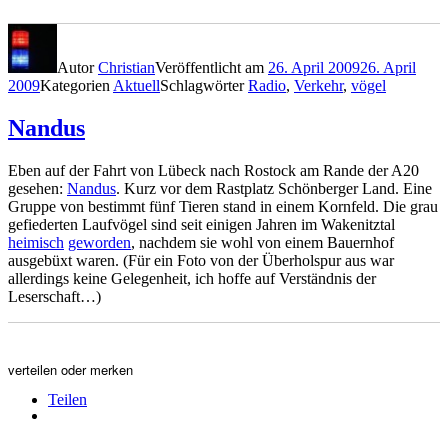
Autor
Christian
Veröffentlicht am
26. April 2009
26. April
2009
Kategorien
Aktuell
Schlagwörter
Radio
,
Verkehr
,
vögel
Nandus
Eben auf der Fahrt von Lübeck nach Rostock am Rande der A20
gesehen:
Nandus
. Kurz vor dem Rastplatz Schönberger Land. Eine
Gruppe von bestimmt fünf Tieren stand in einem Kornfeld. Die grau
gefiederten Laufvögel sind seit einigen Jahren im Wakenitztal
heimisch
geworden
, nachdem sie wohl von einem Bauernhof
ausgebüxt waren. (Für ein Foto von der Überholspur aus war
allerdings keine Gelegenheit, ich hoffe auf Verständnis der
Leserschaft…)
verteilen oder merken
Teilen