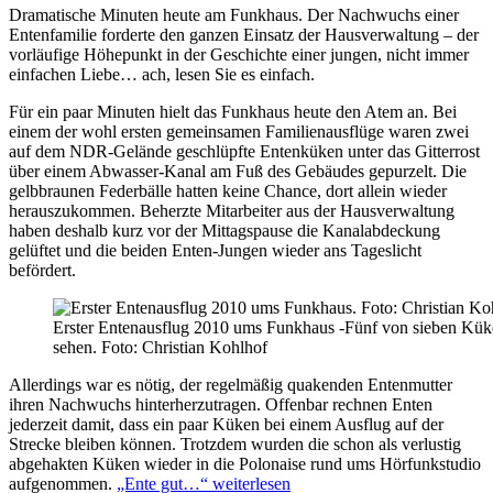
Dramatische Minuten heute am Funkhaus. Der Nachwuchs einer
Entenfamilie forderte den ganzen Einsatz der Hausverwaltung – der
vorläufige Höhepunkt in der Geschichte einer jungen, nicht immer
einfachen Liebe… ach, lesen Sie es einfach.
Für ein paar Minuten hielt das Funkhaus heute den Atem an. Bei
einem der wohl ersten gemeinsamen Familienausflüge waren zwei
auf dem NDR-Gelände geschlüpfte Entenküken unter das Gitterrost
über einem Abwasser-Kanal am Fuß des Gebäudes gepurzelt. Die
gelbbraunen Federbälle hatten keine Chance, dort allein wieder
herauszukommen. Beherzte Mitarbeiter aus der Hausverwaltung
haben deshalb kurz vor der Mittagspause die Kanalabdeckung
gelüftet und die beiden Enten-Jungen wieder ans Tageslicht
befördert.
Erster Entenausflug 2010 ums Funkhaus -Fünf von sieben Kük
sehen. Foto: Christian Kohlhof
Allerdings war es nötig, der regelmäßig quakenden Entenmutter
ihren Nachwuchs hinterherzutragen. Offenbar rechnen Enten
jederzeit damit, dass ein paar Küken bei einem Ausflug auf der
Strecke bleiben können. Trotzdem wurden die schon als verlustig
abgehakten Küken wieder in die Polonaise rund ums Hörfunkstudio
aufgenommen.
„Ente gut…“
weiterlesen