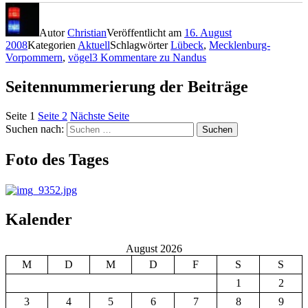
Autor
Christian
Veröffentlicht am
16. August
2008
Kategorien
Aktuell
Schlagwörter
Lübeck
,
Mecklenburg-
Vorpommern
,
vögel
3 Kommentare
zu Nandus
Seitennummerierung der Beiträge
Seite
1
Seite
2
Nächste Seite
Suchen nach:
Suchen
Foto des Tages
Kalender
August 2026
M
D
M
D
F
S
S
1
2
3
4
5
6
7
8
9