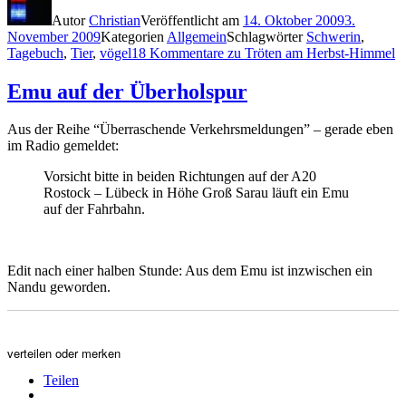
Autor
Christian
Veröffentlicht am
14. Oktober 2009
3.
November 2009
Kategorien
Allgemein
Schlagwörter
Schwerin
,
Tagebuch
,
Tier
,
vögel
18 Kommentare
zu Tröten am Herbst-Himmel
Emu auf der Überholspur
Aus der Reihe “Überraschende Verkehrsmeldungen” – gerade eben
im Radio gemeldet:
Vorsicht bitte in beiden Richtungen auf der A20
Rostock – Lübeck in Höhe Groß Sarau läuft ein Emu
auf der Fahrbahn.
Edit nach einer halben Stunde: Aus dem Emu ist inzwischen ein
Nandu geworden.
verteilen oder merken
Teilen