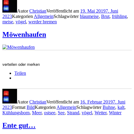
Autor
Christian
Veröffentlicht am
19. Mai 2019
7. Juni
2023
Kategorien
Allgemein
Schlagwörter
blaumeise
,
Brut
,
frühling
,
meise
,
vögel
,
werder bremen
Möwenhaufen
verteilen oder merken
Teilen
Autor
Christian
Veröffentlicht am
16. Februar 2019
7. Juni
2023
Format
Bild
Kategorien
Allgemein
Schlagwörter
Buhne
,
kalt
,
Kühlungsborn
,
Meer
,
ostsee
,
See
,
Strand
,
vögel
,
Wetter
,
Winter
Ente gut…