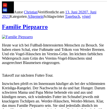
Autor
Christian
Veröffentlicht am
13. Juni 2020
7. Juni
2023
Kategorien
Allgemein
Schlagwörter
Tagebuch
,
vögel
Familie Piepzarro
Heute war ich bei Fußball-Interessierten Menschen zu Besuch. Sie
haben einen Schal, eine Fußmatte und Trikots von Werder Bremen.
Und ein Vogel-Häuschen im Vereins-Grün. Im leichten farblichen
Widerspruch zum Grün des Vereins-Vogel-Häuschens sind
ausgerechnet Blaumeisen eingezogen.
Takeoff zur nächsten Futter-Tour.
Inzwischen pfeift es im Innenraum häufiger als bei der schlimmsten
Kreisliga-Rangelei. Der Nachwuchs ist da und hat: Hunger. Darum
schwirren Mama und Papa Meise behende ein und aus und
kündigen neues, sich windendes Futter im Schnabel jeweils mit
knackigem Tschilpen an. Werder-Häuschen, Werder-Meisen. Klar,
das muss Familie Piepzarro sein. Sie sind jedenfalls ähnlich im