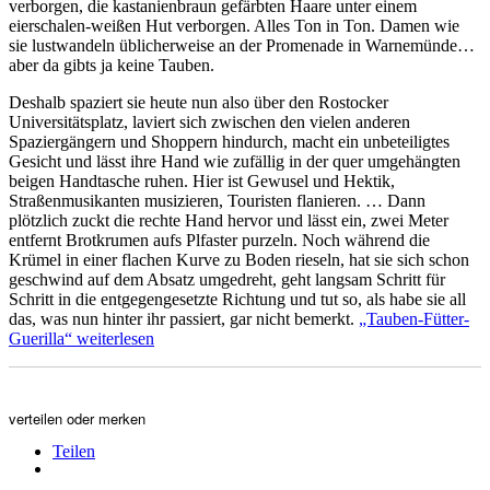
verborgen, die kastanienbraun gefärbten Haare unter einem
eierschalen-weißen Hut verborgen. Alles Ton in Ton. Damen wie
sie lustwandeln üblicherweise an der Promenade in Warnemünde…
aber da gibts ja keine Tauben.
Deshalb spaziert sie heute nun also über den Rostocker
Universitätsplatz, laviert sich zwischen den vielen anderen
Spaziergängern und Shoppern hindurch, macht ein unbeteiligtes
Gesicht und lässt ihre Hand wie zufällig in der quer umgehängten
beigen Handtasche ruhen. Hier ist Gewusel und Hektik,
Straßenmusikanten musizieren, Touristen flanieren. … Dann
plötzlich zuckt die rechte Hand hervor und lässt ein, zwei Meter
entfernt Brotkrumen aufs Plfaster purzeln. Noch während die
Krümel in einer flachen Kurve zu Boden rieseln, hat sie sich schon
geschwind auf dem Absatz umgedreht, geht langsam Schritt für
Schritt in die entgegengesetzte Richtung und tut so, als habe sie all
das, was nun hinter ihr passiert, gar nicht bemerkt.
„Tauben-Fütter-
Guerilla“
weiterlesen
verteilen oder merken
Teilen