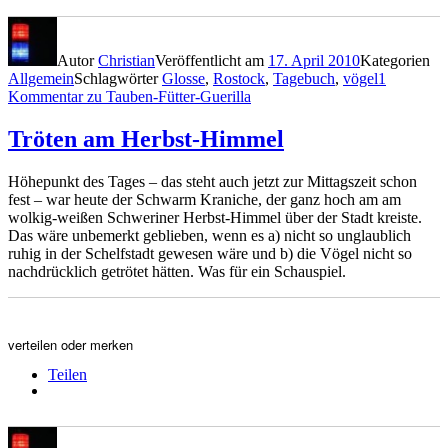
Autor
Christian
Veröffentlicht am
17. April 2010
Kategorien
Allgemein
Schlagwörter
Glosse
,
Rostock
,
Tagebuch
,
vögel
1
Kommentar
zu Tauben-Fütter-Guerilla
Tröten am Herbst-Himmel
Höhepunkt des Tages – das steht auch jetzt zur Mittagszeit schon
fest – war heute der Schwarm Kraniche, der ganz hoch am am
wolkig-weißen Schweriner Herbst-Himmel über der Stadt kreiste.
Das wäre unbemerkt geblieben, wenn es a) nicht so unglaublich
ruhig in der Schelfstadt gewesen wäre und b) die Vögel nicht so
nachdrücklich getrötet hätten. Was für ein Schauspiel.
verteilen oder merken
Teilen