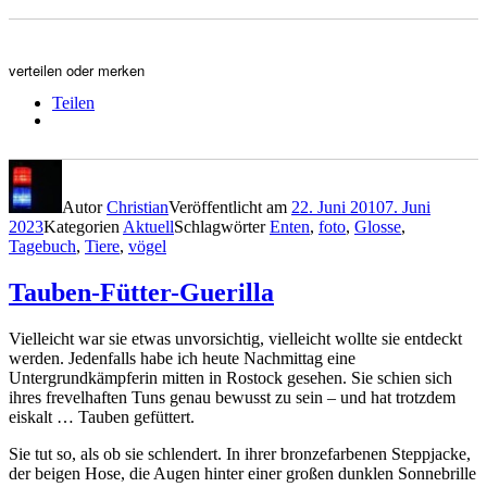
verteilen oder merken
Teilen
Autor
Christian
Veröffentlicht am
22. Juni 2010
7. Juni
2023
Kategorien
Aktuell
Schlagwörter
Enten
,
foto
,
Glosse
,
Tagebuch
,
Tiere
,
vögel
Tauben-Fütter-Guerilla
Vielleicht war sie etwas unvorsichtig, vielleicht wollte sie entdeckt
werden. Jedenfalls habe ich heute Nachmittag eine
Untergrundkämpferin mitten in Rostock gesehen. Sie schien sich
ihres frevelhaften Tuns genau bewusst zu sein – und hat trotzdem
eiskalt … Tauben gefüttert.
Sie tut so, als ob sie schlendert. In ihrer bronzefarbenen Steppjacke,
der beigen Hose, die Augen hinter einer großen dunklen Sonnebrille