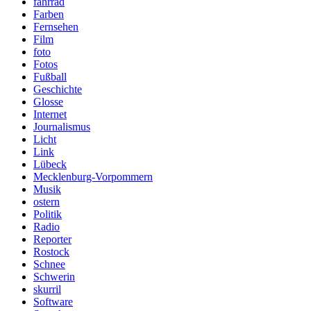
fahrrad
Farben
Fernsehen
Film
foto
Fotos
Fußball
Geschichte
Glosse
Internet
Journalismus
Licht
Link
Lübeck
Mecklenburg-Vorpommern
Musik
ostern
Politik
Radio
Reporter
Rostock
Schnee
Schwerin
skurril
Software