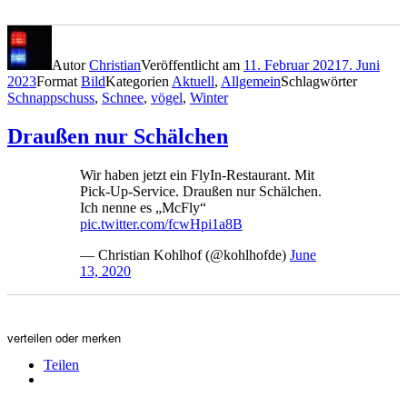
Autor
Christian
Veröffentlicht am
11. Februar 2021
7. Juni
2023
Format
Bild
Kategorien
Aktuell
,
Allgemein
Schlagwörter
Schnappschuss
,
Schnee
,
vögel
,
Winter
Draußen nur Schälchen
Wir haben jetzt ein FlyIn-Restaurant. Mit
Pick-Up-Service. Draußen nur Schälchen.
Ich nenne es „McFly“
pic.twitter.com/fcwHpi1a8B
— Christian Kohlhof (@kohlhofde)
June
13, 2020
verteilen oder merken
Teilen