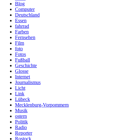
Blog
Computer
Deutschland
Essen
fahrrad
Farben
Fernsehen
Film
foto
Fotos
Fußball
Geschichte
Glosse
Internet
Journalismus
Licht
Link
Lübeck
Mecklenburg-Vorpommern
Musik
ostern
Politik
Radio
Reporter
Rostock