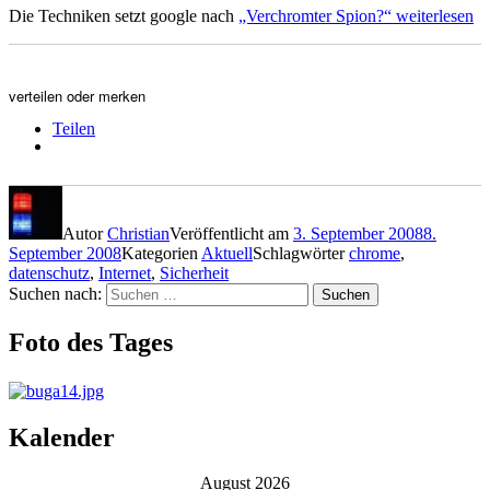
Die Techniken setzt google nach
„Verchromter Spion?“
weiterlesen
verteilen oder merken
Teilen
Autor
Christian
Veröffentlicht am
3. September 2008
8.
September 2008
Kategorien
Aktuell
Schlagwörter
chrome
,
datenschutz
,
Internet
,
Sicherheit
Suchen nach:
Suchen
Foto des Tages
Kalender
August 2026