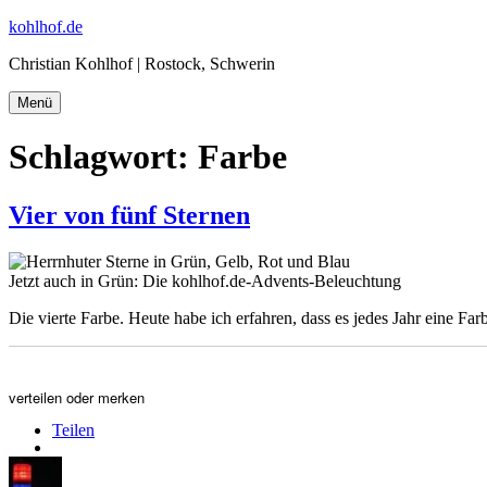
Zum
kohlhof.de
Inhalt
Christian Kohlhof | Rostock, Schwerin
springen
Menü
Schlagwort:
Farbe
Vier von fünf Sternen
Jetzt auch in Grün: Die kohlhof.de-Advents-Beleuchtung
Die vierte Farbe. Heute habe ich erfahren, dass es jedes Jahr eine Fa
verteilen oder merken
Teilen
Autor
Veröffentlicht
Kategorien
Schlagwörter
am