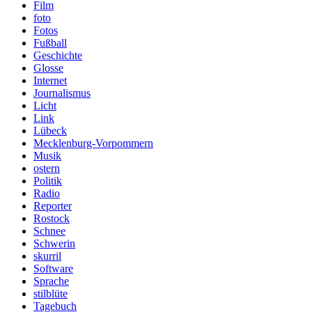
Film
foto
Fotos
Fußball
Geschichte
Glosse
Internet
Journalismus
Licht
Link
Lübeck
Mecklenburg-Vorpommern
Musik
ostern
Politik
Radio
Reporter
Rostock
Schnee
Schwerin
skurril
Software
Sprache
stilblüte
Tagebuch