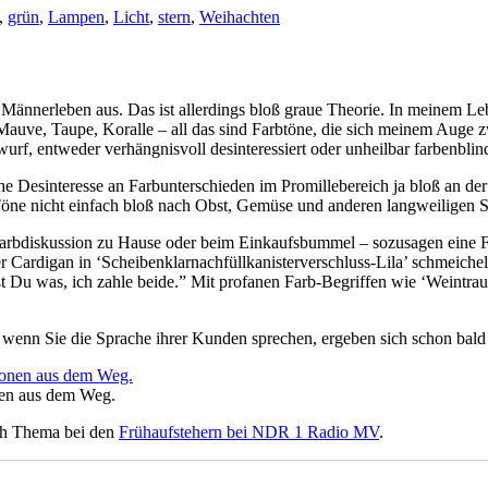
,
grün
,
Lampen
,
Licht
,
stern
,
Weihachten
 Männerleben aus. Das ist allerdings bloß graue Theorie. In meinem Le
uve, Taupe, Koralle – all das sind Farbtöne, die sich meinem Auge z
rwurf, entweder verhängnisvoll desinteressiert oder unheilbar farbenbl
liche Desinteresse an Farbunterschieden im Promillebereich ja bloß an
e Töne nicht einfach bloß nach Obst, Gemüse und anderen langweiligen 
arbdiskussion zu Hause oder beim Einkaufsbummel – sozusagen eine F
r Cardigan in ‘Scheibenklarnachfüllkanisterverschluss-Lila’ schmeichelt
 Du was, ich zahle beide.” Mit profanen Farb-Begriffen wie ‘Weintraube
wenn Sie die Sprache ihrer Kunden sprechen, ergeben sich schon bald
nen aus dem Weg.
uch Thema bei den
Frühaufstehern bei NDR 1 Radio MV
.