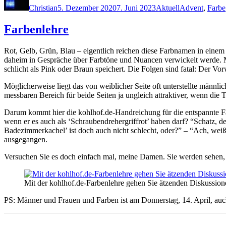
Christian
5. Dezember 2020
7. Juni 2023
Aktuell
Advent
,
Farbe
Farbenlehre
Rot, Gelb, Grün, Blau – eigentlich reichen diese Farbnamen in einem
daheim in Gespräche über Farbtöne und Nuancen verwickelt werde. Ma
schlicht als Pink oder Braun speichert. Die Folgen sind fatal: Der Vo
Möglicherweise liegt das von weiblicher Seite oft unterstellte männ
messbaren Bereich für beide Seiten ja ungleich attraktiver, wenn di
Darum kommt hier die kohlhof.de-Handreichung für die entspannte F
wenn er es auch als ‘Schraubendrehergriffrot’ haben darf? “Schatz, de
Badezimmerkachel’ ist doch auch nicht schlecht, oder?” – “Ach, weißt
ausgegangen.
Versuchen Sie es doch einfach mal, meine Damen. Sie werden sehen, 
Mit der kohlhof.de-Farbenlehre gehen Sie ätzenden Diskussio
PS: Männer und Frauen und Farben ist am Donnerstag, 14. April, a