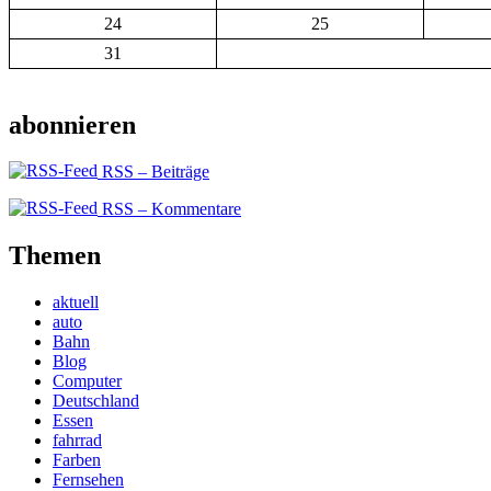
24
25
31
abonnieren
RSS – Beiträge
RSS – Kommentare
Themen
aktuell
auto
Bahn
Blog
Computer
Deutschland
Essen
fahrrad
Farben
Fernsehen