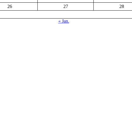
26
27
28
« Jan.