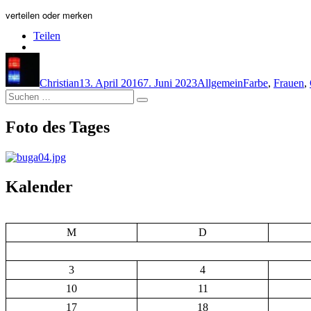
verteilen oder merken
Teilen
Autor
Veröffentlicht
Kategorien
Schlagwörter
am
Christian
13. April 2016
7. Juni 2023
Allgemein
Farbe
,
Frauen
,
Suchen
Suchen
nach:
Foto des Tages
Kalender
M
D
3
4
10
11
17
18