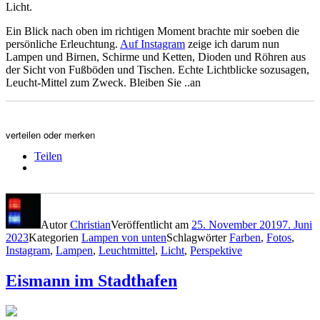
Licht.
Ein Blick nach oben im richtigen Moment brachte mir soeben die
persönliche Erleuchtung.
Auf Instagram
zeige ich darum nun
Lampen und Birnen, Schirme und Ketten, Dioden und Röhren aus
der Sicht von Fußböden und Tischen. Echte Lichtblicke sozusagen,
Leucht-Mittel zum Zweck. Bleiben Sie ..an
verteilen oder merken
Teilen
Autor
Christian
Veröffentlicht am
25. November 2019
7. Juni
2023
Kategorien
Lampen von unten
Schlagwörter
Farben
,
Fotos
,
Instagram
,
Lampen
,
Leuchtmittel
,
Licht
,
Perspektive
Eismann im Stadthafen