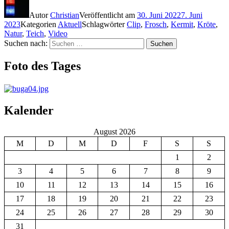
Autor
Christian
Veröffentlicht am
30. Juni 2022
7. Juni
2023
Kategorien
Aktuell
Schlagwörter
Clip
,
Frosch
,
Kermit
,
Kröte
,
Natur
,
Teich
,
Video
Suchen nach:
Suchen
Foto des Tages
Kalender
August 2026
M
D
M
D
F
S
S
1
2
3
4
5
6
7
8
9
10
11
12
13
14
15
16
17
18
19
20
21
22
23
24
25
26
27
28
29
30
31