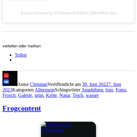
A post shared by Christian Kohlhof (@kohlhof.de)
verteilen oder merken
Teilen
Autor
Christian
Veröffentlicht am
30. Juni 2022
7. Juni
2023
Kategorien
Allgemein
Schlagwörter
Amphibien
,
foto
,
Fotos
,
Frosch
,
Galerie
,
grün
,
Kröte
,
Natur
,
Teich
,
wasser
Frogcontent
Frogcontent