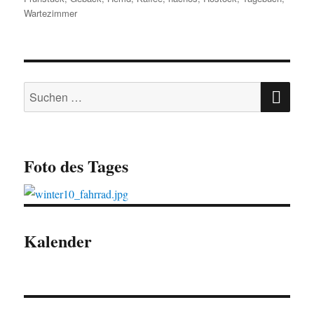
Wartezimmer
SU
Suchen
nach:
Foto des Tages
Kalender