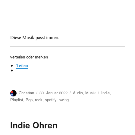
Diese Musik passt immer.
verteilen oder merken
Teilen
Autor
Veröffentlicht
Kategorien
Schlagwörter
Christian
30. Januar 2022
Audio
,
Musik
Indie
,
am
Playlist
,
Pop
,
rock
,
spotify
,
swing
Indie Ohren