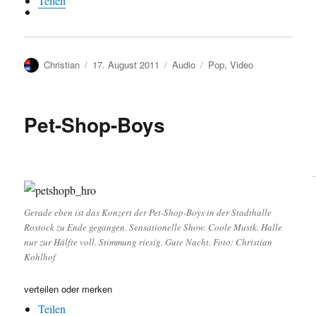
Teilen
Autor
Veröffentlicht
Kategorien
Schlagwörter
Christian
17. August 2011
Audio
Pop
,
Video
am
Pet-Shop-Boys
Gerade eben ist das Konzert der Pet-Shop-Boys in der Stadthalle
Rostock zu Ende gegangen. Sensationelle Show. Coole Musik. Halle
nur zur Hälfte voll. Stimmung riesig. Gute Nacht. Foto: Christian
Kohlhof
verteilen oder merken
Teilen