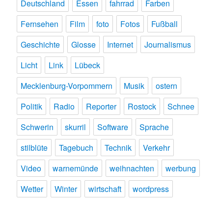
Deutschland
Essen
fahrrad
Farben
Fernsehen
Film
foto
Fotos
Fußball
Geschichte
Glosse
Internet
Journalismus
Licht
Link
Lübeck
Mecklenburg-Vorpommern
Musik
ostern
Politik
Radio
Reporter
Rostock
Schnee
Schwerin
skurril
Software
Sprache
stilblüte
Tagebuch
Technik
Verkehr
Video
warnemünde
weihnachten
werbung
Wetter
Winter
wirtschaft
wordpress