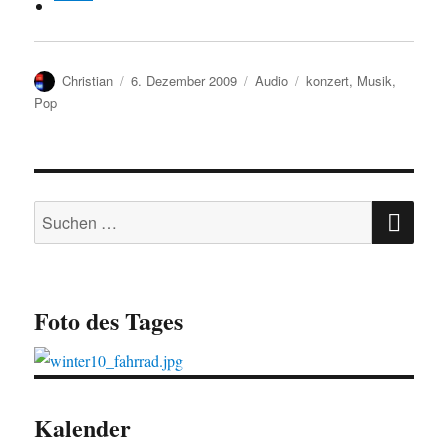
Autor
Veröffentlicht
Kategorien
Schlagwörter
Christian
6. Dezember 2009
Audio
konzert
,
Musik
,
am
Pop
SU
Suchen
nach:
Foto des Tages
Kalender