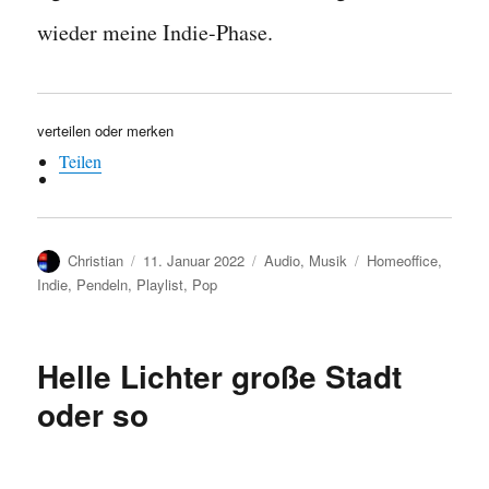
wieder meine Indie-Phase.
verteilen oder merken
Teilen
Autor
Veröffentlicht
Kategorien
Schlagwörter
Christian
11. Januar 2022
Audio
,
Musik
Homeoffice
,
am
Indie
,
Pendeln
,
Playlist
,
Pop
Helle Lichter große Stadt
oder so