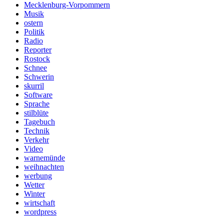
Mecklenburg-Vorpommern
Musik
ostern
Politik
Radio
Reporter
Rostock
Schnee
Schwerin
skurril
Software
Sprache
stilblüte
Tagebuch
Technik
Verkehr
Video
warnemünde
weihnachten
werbung
Wetter
Winter
wirtschaft
wordpress