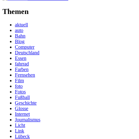
Themen
aktuell
auto
Bahn
Blog
Computer
Deutschland
Essen
fahrrad
Farben
Fernsehen
Film
foto
Fotos
Fußball
Geschichte
Glosse
Internet
Journalismus
Licht
Link
Lübeck