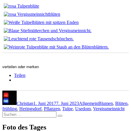
verteilen oder merken
Teilen
Autor
Veröffentlicht
Kategorien
Schlagwörter
am
Christian
1. Juni 2017
7. Juni 2023
Allgemein
Blumen
,
Blüten
,
frühling
,
Heringsdorf
,
Pflanzen
,
Tulpe
,
Usedom
,
Vergissmeinnicht
Suchen
Suchen
nach:
Foto des Tages