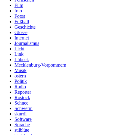
Film
foto
Fotos
Fußball
Geschichte
Glosse
Internet
Journalismus
Licht
Link
Lübeck
Mecklenburg-Vorpommern
Musik
ostern
Politik
Radio
Reporter
Rostock
Schnee
Schwerin
skurril
Software
Sprache
stilblüte