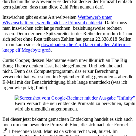
durchschnittliche Anwender es dem Entdecker der Primzahl einfach
gern glauben, dass man diese Zahl Prim nennen darf.
Inzwischen gibt es eine Art weltweiten
Wettbewerb unter
Wissenschaftlern, wer die nächste Primzahl entdeckt
. Dafür muss
man inzwischen echt lange rechnen, beziehungsweise rechnen
lassen. Denn der neue Spitzenreiter in der Reihe der nur durch 1 und
sich selbst ohne Rest teilbaren Zahlen hat genau 22.338.618 Stellen
– man kann sie sich
downloaden, die Zip-Datei mit allen Ziffern ist
knapp elf Megabyte groß
.
Curtis Cooper, dessen Nachname einen unwillkürlich an The Big
Bang Theory denken lässt, hat sie gefunden. Und beinahe auch
nicht. Denn das Computerprogramm, das er zur Berechnung
verwendet hat, war schon im September fündig geworden – aber die
E-Mail mit der Benachrichtigung blieb lange unentdeckt (was ich
irgendwie putzig finde).
Beim Versuch die neu entdeckte Primzahl zu berechnen, kapitu
wird als unendlich angenommen.
Bei dieser jetzt bekannt gemachten Entdeckung handelt es sich auch
noch um eine besondere Primzahl: Eine, die sich nach der Formel
P
2
-1 berechnen lässt. Man ist da schon recht weit, hüstel. Im