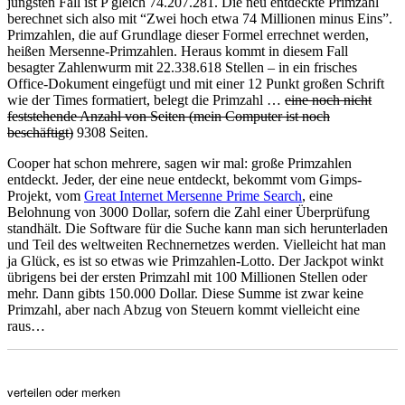
jüngsten Fall ist P gleich 74.207.281. Die neu entdeckte Primzahl
berechnet sich also mit “Zwei hoch etwa 74 Millionen minus Eins”.
Primzahlen, die auf Grundlage dieser Formel errechnet werden,
heißen Mersenne-Primzahlen. Heraus kommt in diesem Fall
besagter Zahlenwurm mit 22.338.618 Stellen – in ein frisches
Office-Dokument eingefügt und mit einer 12 Punkt großen Schrift
wie der Times formatiert, belegt die Primzahl …
eine noch nicht
feststehende Anzahl von Seiten (mein Computer ist noch
beschäftigt)
9308 Seiten.
Cooper hat schon mehrere, sagen wir mal: große Primzahlen
entdeckt. Jeder, der eine neue entdeckt, bekommt vom Gimps-
Projekt, vom
Great Internet Mersenne Prime Search
, eine
Belohnung von 3000 Dollar, sofern die Zahl einer Überprüfung
standhält. Die Software für die Suche kann man sich herunterladen
und Teil des weltweiten Rechnernetzes werden. Vielleicht hat man
ja Glück, es ist so etwas wie Primzahlen-Lotto. Der Jackpot winkt
übrigens bei der ersten Primzahl mit 100 Millionen Stellen oder
mehr. Dann gibts 150.000 Dollar. Diese Summe ist zwar keine
Primzahl, aber nach Abzug von Steuern kommt vielleicht eine
raus…
verteilen oder merken