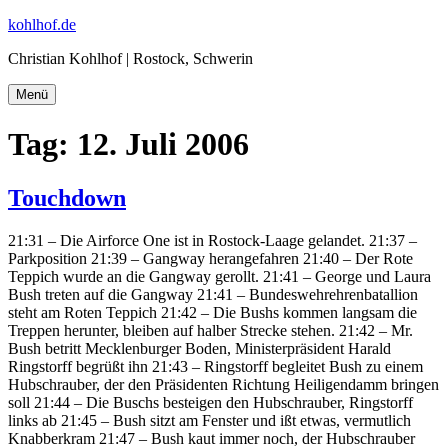
Zum
kohlhof.de
Inhalt
Christian Kohlhof | Rostock, Schwerin
springen
Menü
Tag:
12. Juli 2006
Touchdown
21:31 – Die Airforce One ist in Rostock-Laage gelandet. 21:37 –
Parkposition 21:39 – Gangway herangefahren 21:40 – Der Rote
Teppich wurde an die Gangway gerollt. 21:41 – George und Laura
Bush treten auf die Gangway 21:41 – Bundeswehrehrenbatallion
steht am Roten Teppich 21:42 – Die Bushs kommen langsam die
Treppen herunter, bleiben auf halber Strecke stehen. 21:42 – Mr.
Bush betritt Mecklenburger Boden, Ministerpräsident Harald
Ringstorff begrüßt ihn 21:43 – Ringstorff begleitet Bush zu einem
Hubschrauber, der den Präsidenten Richtung Heiligendamm bringen
soll 21:44 – Die Buschs besteigen den Hubschrauber, Ringstorff
links ab 21:45 – Bush sitzt am Fenster und ißt etwas, vermutlich
Knabberkram 21:47 – Bush kaut immer noch, der Hubschrauber