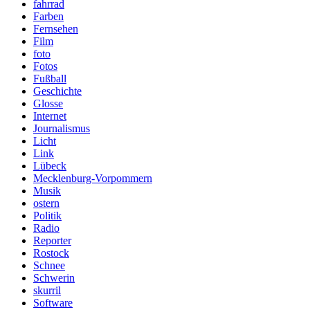
fahrrad
Farben
Fernsehen
Film
foto
Fotos
Fußball
Geschichte
Glosse
Internet
Journalismus
Licht
Link
Lübeck
Mecklenburg-Vorpommern
Musik
ostern
Politik
Radio
Reporter
Rostock
Schnee
Schwerin
skurril
Software