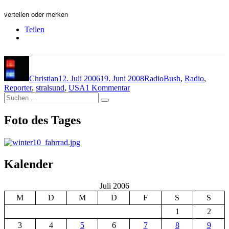
verteilen oder merken
Teilen
Autor
Veröffentlicht
Kategorien
Schlagwörter
am
Christian
12. Juli 2006
19. Juni 2008
Radio
Bush
,
Radio
,
zu
Reporter
,
stralsund
,
USA
1 Kommentar
Suchen
Kurz
Suchen
nach:
vor
dem
Foto des Tages
Bush-
Besuch
Kalender
Juli 2006
M
D
M
D
F
S
S
1
2
3
4
5
6
7
8
9