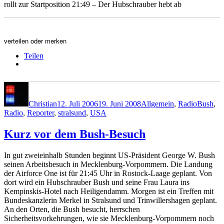
rollt zur Startposition 21:49 – Der Hubschrauber hebt ab
verteilen oder merken
Teilen
Autor
Veröffentlicht
Kategorien
Schlagw
am
Christian
12. Juli 2006
19. Juni 2008
Allgemein
,
Radio
Bush
,
Radio
,
Reporter
,
stralsund
,
USA
Kurz vor dem Bush-Besuch
In gut zweieinhalb Stunden beginnt US-Präsident George W. Bush
seinen Arbeitsbesuch in Mecklenburg-Vorpommern. Die Landung
der Airforce One ist für 21:45 Uhr in Rostock-Laage geplant. Von
dort wird ein Hubschrauber Bush und seine Frau Laura ins
Kempinskis-Hotel nach Heiligendamm. Morgen ist ein Treffen mit
Bundeskanzlerin Merkel in Stralsund und Trinwillershagen geplant.
An den Orten, die Bush besucht, herrschen
Sicherheitsvorkehrungen, wie sie Mecklenburg-Vorpommern noch