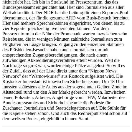
nicht erlebt hat. Ich bin in Stralsund im Pressezentrum, das das
Bundespresseamt eingerichtet hat. Hier sind Journalisten aus aller
Welt akkreditiert. Der NDR hat die Leitung für einen Reporter-Pool
übernommen, der für die gesamte ARD vom Bush-Besuch berichtet.
Hier sind mehrere Sprecherkabinen eingerichtet, von denen bis zu
vier Reporter gleichzeitig live berichten können. Vor dem
Pressezentrum in der Nähe der Promenade warten inzwischen zehn
Reisebusse, die in wenigen Minuten zahlreiche Journalisten zum
Flughafen bei Laage bringen. Zugang zu den einzelnen Stationen
des Präsidenten-Besuchs haben auch Journalisten nur mit
entsprechenden Zugangsberechtigungen, die nach einem
aufwändigen Akkreditierungsverfahren erteilt wurden. Weil die
Nachfrage so groß war, wurden einige Plätze ausgelost. So will es
der Zufall, dass auf der Liste direkt unter dem “Nippon News
Network” der “Warnowkurier” aus Rostock aufgelistet wird. Die
Rostocker Innenstadt ist inzwischen Sicherheitszone. Um 18 Uhr
mussten spätestens alle Autos aus der sogenannten Gelben Zone im
Altstadtteil rund um den Alter Markt gebracht werden. Inzwischen
bauen Polizisten, Arbeiter, Angehörige vom THW, Mitarbeiter des
Bundespresseamtes und Sicherheitsbeamte die Podeste für
Zuschauer, Journalisten und Staatsdelegationen auf. Die Stühle für
die Kapelle stehen schon. Und auch das Rednerpult steht schon auf
dem weißen Podest, eingehüllt in blauen Samt.