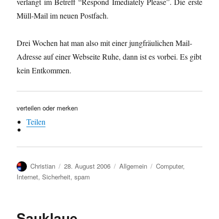
verlangt im Betreff “Respond Imediately Please”. Die erste
Müll-Mail im neuen Postfach.
Drei Wochen hat man also mit einer jungfräulichen Mail-
Adresse auf einer Webseite Ruhe, dann ist es vorbei. Es gibt
kein Entkommen.
verteilen oder merken
Teilen
Autor
Veröffentlicht
Kategorien
Schlagwörter
Christian
28. August 2006
Allgemein
Computer
,
am
Internet
,
Sicherheit
,
spam
Sauklaue