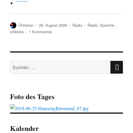
Autor
Veröffentlicht
Kategorien
Schlagwörter
Christian
28. August 2006
Radio
Radio
,
Sprache
,
am
zu
stilblüte
1 Kommentar
Sauklaue
SU
Suchen
nach:
Foto des Tages
Kalender