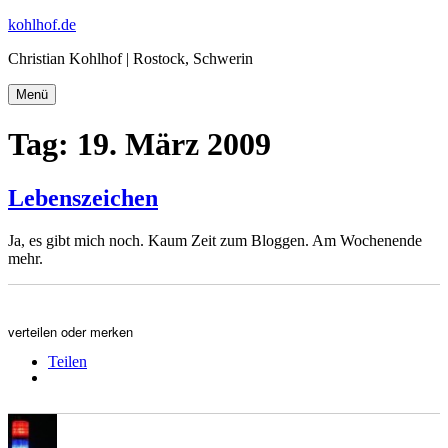
Zum
kohlhof.de
Inhalt
Christian Kohlhof | Rostock, Schwerin
springen
Menü
Tag:
19. März 2009
Lebenszeichen
Ja, es gibt mich noch. Kaum Zeit zum Bloggen. Am Wochenende
mehr.
verteilen oder merken
Teilen
Autor
Veröffentlicht
Kategorien
Schlagwörter
am