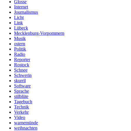
Glosse
Internet
Journalismus
Licht
Link
Lübeck
Mecklenburg-Vorpommern
Musik
ostern
Politik
Radio
Reporter
Rostock
Schnee
Schwerin
skurril
Software
Sprache
stilblüte
Tagebuch
Technik
Verkehr
Video
warnemünde
weihnachten