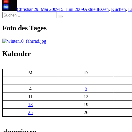
am
Christian
29. Mai 2009
15. Juni 2009
Aktuell
Essen
,
Kuchen
,
L
Suchen
Suchen
nach:
Foto des Tages
Kalender
M
D
4
5
11
12
18
19
25
26
abonnieren