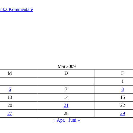
Bastelanleitung
ink
2 Kommentare
Mai 2009
M
D
F
1
6
7
8
13
14
15
20
21
22
27
28
29
« Apr.
Juni »