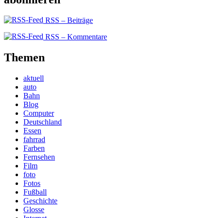
RSS – Beiträge
RSS – Kommentare
Themen
aktuell
auto
Bahn
Blog
Computer
Deutschland
Essen
fahrrad
Farben
Fernsehen
Film
foto
Fotos
Fußball
Geschichte
Glosse