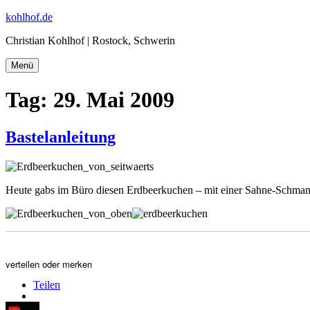
Zum
kohlhof.de
Inhalt
Christian Kohlhof | Rostock, Schwerin
springen
Menü
Tag:
29. Mai 2009
Bastelanleitung
Heute gabs im Büro diesen Erdbeerkuchen – mit einer Sahne-Schmand-
verteilen oder merken
Teilen
Autor
Veröffentlicht
Kategorien
Schlagwörter