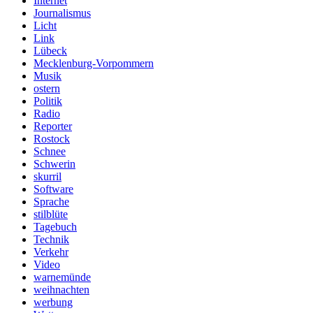
Internet
Journalismus
Licht
Link
Lübeck
Mecklenburg-Vorpommern
Musik
ostern
Politik
Radio
Reporter
Rostock
Schnee
Schwerin
skurril
Software
Sprache
stilblüte
Tagebuch
Technik
Verkehr
Video
warnemünde
weihnachten
werbung