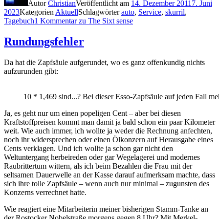
Autor
Christian
Veröffentlicht am
14. Dezember 2011
7. Juni
2023
Kategorien
Aktuell
Schlagwörter
auto
,
Service
,
skurril
,
Tagebuch
1 Kommentar
zu The Sixt sense
Rundungsfehler
Da hat die Zapfsäule aufgerundet, wo es ganz offenkundig nichts
aufzurunden gibt:
10 * 1,469 sind...? Bei dieser Esso-Zapfsäule auf jeden Fall meh
Ja, es geht nur um einen popeligen Cent – aber bei diesen
Kraftstoffpreisen kommt man damit ja bald schon ein paar Kilometer
weit. Wie auch immer, ich wollte ja weder die Rechnung anfechten,
noch ihr widersprechen oder einen Ölkonzern auf Herausgabe eines
Cents verklagen. Und ich wollte ja schon gar nicht den
Weltuntergang herbeireden oder gar Wegelagerei und modernes
Raubrittertum wittern, als ich beim Bezahlen die Frau mit der
seltsamen Dauerwelle an der Kasse darauf aufmerksam machte, dass
sich ihre tolle Zapfsäule – wenn auch nur minimal – zugunsten des
Konzerns verrechnet hatte.
Wie reagiert eine Mitarbeiterin meiner bisherigen Stamm-Tanke an
der Rostocker Nobelstraße morgens gegen 8 Uhr? Mit Merkel-