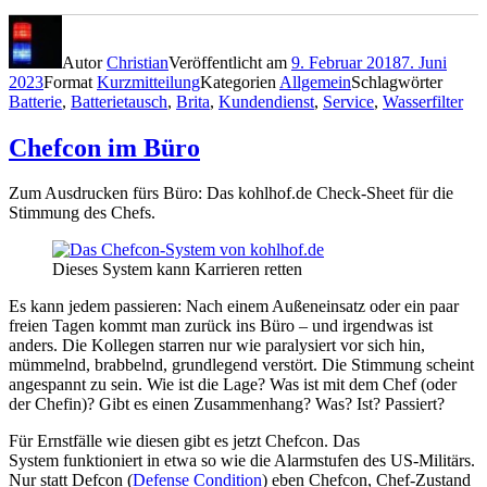
Autor
Christian
Veröffentlicht am
9. Februar 2018
7. Juni
2023
Format
Kurzmitteilung
Kategorien
Allgemein
Schlagwörter
Batterie
,
Batterietausch
,
Brita
,
Kundendienst
,
Service
,
Wasserfilter
Chefcon im Büro
Zum Ausdrucken fürs Büro: Das kohlhof.de Check-Sheet für die
Stimmung des Chefs.
Dieses System kann Karrieren retten
Es kann jedem passieren: Nach einem Außeneinsatz oder ein paar
freien Tagen kommt man zurück ins Büro – und irgendwas ist
anders. Die Kollegen starren nur wie paralysiert vor sich hin,
mümmelnd, brabbelnd, grundlegend verstört. Die Stimmung scheint
angespannt zu sein. Wie ist die Lage? Was ist mit dem Chef (oder
der Chefin)? Gibt es einen Zusammenhang? Was? Ist? Passiert?
Für Ernstfälle wie diesen gibt es jetzt Chefcon. Das
System funktioniert in etwa so wie die Alarmstufen des US-Militärs.
Nur statt Defcon (
Defense Condition
) eben Chefcon, Chef-Zustand