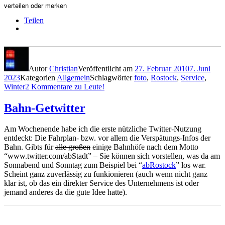
verteilen oder merken
Teilen
Autor
Christian
Veröffentlicht am
27. Februar 2010
7. Juni
2023
Kategorien
Allgemein
Schlagwörter
foto
,
Rostock
,
Service
,
Winter
2 Kommentare
zu Leute!
Bahn-Getwitter
Am Wochenende habe ich die erste nützliche Twitter-Nutzung
entdeckt: Die Fahrplan- bzw. vor allem die Verspätungs-Infos der
Bahn. Gibts für
alle großen
einige Bahnhöfe nach dem Motto
“www.twitter.com/abStadt” – Sie können sich vorstellen, was da am
Sonnabend und Sonntag zum Beispiel bei “
abRostock
” los war.
Scheint ganz zuverlässig zu funkionieren (auch wenn nicht ganz
klar ist, ob das ein direkter Service des Unternehmens ist oder
jemand anderes da die gute Idee hatte).