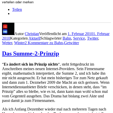
verteilen oder merken
Teilen
Autor
Christian
Veröffentlicht am
1. Februar 2010
1. Februar
2010
Kategorien
Aktuell
Schlagwörter
Bahn
,
Service
,
Twitter
,
Wetter
,
Winter
2 Kommentare
zu Bahn-Getwitter
Das Summe-2-Prinzip
“
Es ändert sich im Prinzip nichts
“, steht fettgedruckt im
Anschreiben meines neuen Internet-Providers. Sein Firmenname
ergibt, mathematisch interpretiert, die Summe 2, und ich habe ihn
mir nicht ausgesucht. Er hat mein bisheriges Tor zum Netz gekauft
und dann zum 1. Dezmeber 2009 die Macht an sich gerissen. Wenn
Internetdienstanbieter Briefe verschicken, in denen steht, dass “im
Prinzip” alles so bleibe, wie es ist, dann kann man wohl schon mal
vom Gegenteil ausgehen. Das Drama hat bislang zwei Akte und
passt damit ja zum Firmennamen.
Als ich Anfang Dezember wieder mal nach mehreren Tagen nach