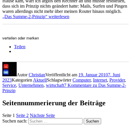
Hause kam, warf ich arglos den Rechner an und musste feststellen,
dass sich im Prinzip nichts geändert hatte: Mails, Surfen und Pingen
waren allerdings nicht mehr über meinen Router hinaus möglich.
„Das Summe-2-Prinzip“
weiterlesen
verteilen oder merken
Teilen
Autor
Christian
Veröffentlicht am
19. Januar 2010
7. Juni
2023
Kategorien
Aktuell
Schlagwörter
Computer
,
Internet
,
Provider
,
Service
,
Unternehmen
,
wirtschaft
7 Kommentare
zu Das Summe-2-
Prinzip
Seitennummerierung der Beiträge
Seite
1
Seite
2
Nächste Seite
Suchen nach:
Suchen