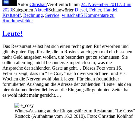
Autor
Christian
Veröffentlicht am
24. November 2011
7. Juni
2023
Kategorien
Aktuell
Schlagwörter
Diesel
,
Fehler
,
Handel
,
Kraftstoff
,
Rechnung
,
Service
,
wirtschaft
5 Kommentare
zu
Rundungsfehler
Leute!
Das Restaurant selbst hat sich einen recht guten Ruf erworben und
gilt als guter Tipp für alle, die in Rostock auch gern mal ein bisschen
mehr Geld ausgeben wollen, um besonders gut zu schmausen. Sie
sollten allerdings nicht besonders zimperlich sein, was die
Ansprache der zahlenden Gäste angeht… Dieses Foto vom 16.
Februar zeigt, dass im “Le Cosy” nach diversen Schnee- und Eis-
Wochen die Nerven wohl blank lagen. Für einen freundlicher
formulierten Aushang an die Adresse der zahlenden “Leute” als den
hier dokumentierten lieblos an die Eingangstür gepinnten Zettel hat
es wohl nicht mehr gereicht….
Winter-Aushang an der Eingangstür zum Restaurant "Le Cosy"
Rostock (Aufnahme vom 16.2.2010). Foto: Christian Kohlhof