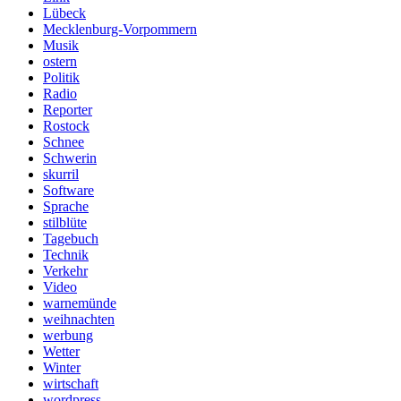
Lübeck
Mecklenburg-Vorpommern
Musik
ostern
Politik
Radio
Reporter
Rostock
Schnee
Schwerin
skurril
Software
Sprache
stilblüte
Tagebuch
Technik
Verkehr
Video
warnemünde
weihnachten
werbung
Wetter
Winter
wirtschaft
wordpress