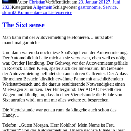
Autor
Christian
Veröffentlicht am
23. Januar 2012
7. Juni
2023
Kategorien
Allgemein
Schlagwörter
gastronomie
,
Service
,
skurril
2 Kommentare
zu Lieferservice
The Sixt sense
Man kann mit der Autovermietung telefonieren… nützt aber
manchmal gar nichts.
Und dann waren da noch diese Spaßvögel von der Autovermietung.
Der Automobilclub hatte mich an sie verwiesen, eben weil es nötig
war. Ort der Handlung. Der Gehweg vor der Autovermietungsfiliale
in Rostock Lütten-Klein, später auch der Innenraum. Im Gebäude
der Autovermietung befindet sich auch deren Callcenter. Der Anlass
für meinen Besuch: kürzlich erwähnte Panne mit anschließendem
Werkstattbesuch und die daraus resultierende Notwendigkeit einen
Mietwagen zu nutzen. Der Hintergrund: Der ADAC bestellt den
Wagen und kündigt an, dass in einer Viertelstunde die Filiale von
Sixt anrufen wird, um mit mir alles weitere zu besprechen.
Die Viertelstunde war genau rum, da klingelte auch schon das
Handy…
Telefon: „Guten Morgen, Herr Kohlhof. Mein Name ist Frau
Schmerg* von der Autovermietung. Unsere nächste Filiale in Ihrer