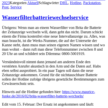
2023
Kategorien
Aktuell
Schlagwörter
DHL
,
Hotline
,
Packstation
,
Post
,
Service
Wasserfilterbatteriewechselservice
Übrigens: Wenn man an einem Wasserfilter von Brita die Batterie
der Zeitanzeige wechseln will, dann geht das nicht. Darum schickt
einem die Firma kostenfrei eine neue Intervallanzeige zu. Alles, was
man braucht, ist die Werks-Nummer, die auf der Unterseite der
Kanne steht, dann muss man seinen eigenen Namen wissen und wo
man wohnt – dann ruft man diese Telefonnummer zwischen 8 und
20 Uhr an und schildert sein Dilemma: 0800-5001919.
Verständnisvoll nimmt dann jemand am anderen Ende den
verstörten Anrufer akustisch in den Arm und die Daten auf. Habs
eben selbst ausprobiert. In ein paar Tagen soll dann die neue
Zeitanzeige ankommen. Grund für die nichttauschbare Batterie
sollen der Hotline zufolge übrigens gesetzliche Bestimmungen zum
Gewässerschutz sein.
Hinweis auf die Hotline gefunden hier:
https://www.maurice-
funke.de/2016/02/brita-wasserfilter-batterie-wechseln/
Edit vom 15. Februar: Der Ersatz ist angekommen und läuft: