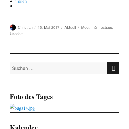
Teilen
Autor
Veröffentlicht
Kategorien
Schlagwörter
Christian
15. Mai 2017
Aktuell
Meer
,
müll
,
ostsee
,
am
Usedom
SU
Suchen
nach:
Foto des Tages
Kalender