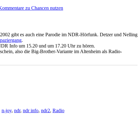
Kommentare
zu Chancen nutzen
t 2002 gibt es auch eine Parodie im NDR-Hörfunk. Detzer und Nelling
paziergang
.
 NDR Info um 15.20 und um 17.20 Uhr zu hören.
chein, also die Big-Brother-Variante im Altenheim als Radio-
,
n-joy
,
ndr
,
ndr info
,
ndr2
,
Radio