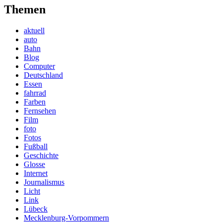
Themen
aktuell
auto
Bahn
Blog
Computer
Deutschland
Essen
fahrrad
Farben
Fernsehen
Film
foto
Fotos
Fußball
Geschichte
Glosse
Internet
Journalismus
Licht
Link
Lübeck
Mecklenburg-Vorpommern