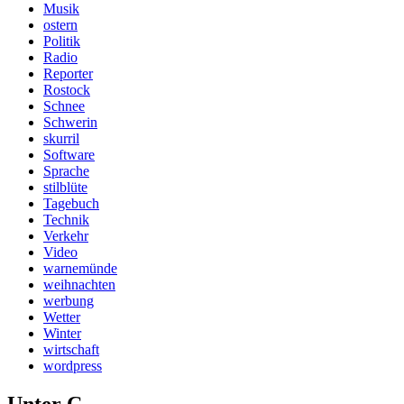
Musik
ostern
Politik
Radio
Reporter
Rostock
Schnee
Schwerin
skurril
Software
Sprache
stilblüte
Tagebuch
Technik
Verkehr
Video
warnemünde
weihnachten
werbung
Wetter
Winter
wirtschaft
wordpress
Unter C