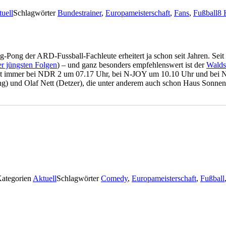
uell
Schlagwörter
Bundestrainer
,
Europameisterschaft
,
Fans
,
Fußball
8 
g-Pong der ARD-Fussball-Fachleute erheitert ja schon seit Jahren. Sei
er jüngsten Folgen
) – und ganz besonders empfehlenswert ist der
Walds
rzeit immer bei NDR 2 um 07.17 Uhr, bei N-JOY um 10.10 Uhr und bei
g) und Olaf Nett (Detzer), die unter anderem auch schon Haus Sonnens
ategorien
Aktuell
Schlagwörter
Comedy
,
Europameisterschaft
,
Fußball