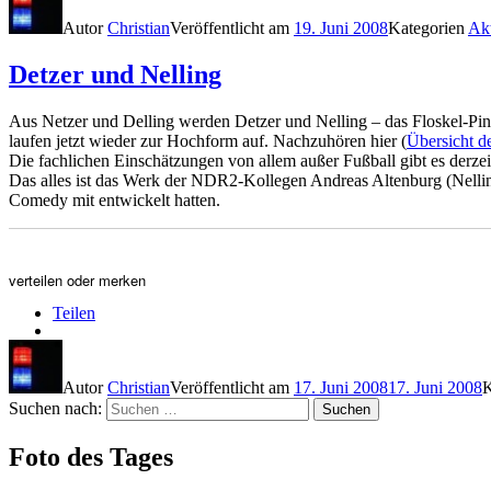
Autor
Christian
Veröffentlicht am
19. Juni 2008
Kategorien
Akt
Detzer und Nelling
Aus Netzer und Delling werden Detzer und Nelling – das Floskel-Pin
laufen jetzt wieder zur Hochform auf. Nachzuhören hier (
Übersicht d
Die fachlichen Einschätzungen von allem außer Fußball gibt es de
Das alles ist das Werk der NDR2-Kollegen Andreas Altenburg (Nellin
Comedy mit entwickelt hatten.
verteilen oder merken
Teilen
Autor
Christian
Veröffentlicht am
17. Juni 2008
17. Juni 2008
K
Suchen nach:
Suchen
Foto des Tages