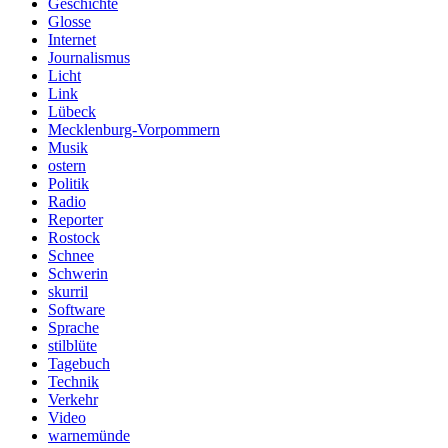
Geschichte
Glosse
Internet
Journalismus
Licht
Link
Lübeck
Mecklenburg-Vorpommern
Musik
ostern
Politik
Radio
Reporter
Rostock
Schnee
Schwerin
skurril
Software
Sprache
stilblüte
Tagebuch
Technik
Verkehr
Video
warnemünde