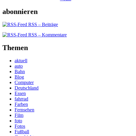
abonnieren
RSS – Beiträge
RSS – Kommentare
Themen
aktuell
auto
Bahn
Blog
Computer
Deutschland
Essen
fahrrad
Farben
Fernsehen
Film
foto
Fotos
Fußball