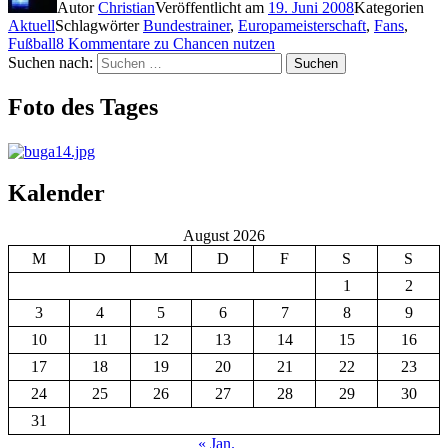
Autor
Christian
Veröffentlicht am
19. Juni 2008
Kategorien
Aktuell
Schlagwörter
Bundestrainer
,
Europameisterschaft
,
Fans
,
Fußball
8 Kommentare
zu Chancen nutzen
Suchen nach:
Suchen
Foto des Tages
Kalender
August 2026
M
D
M
D
F
S
S
1
2
3
4
5
6
7
8
9
10
11
12
13
14
15
16
17
18
19
20
21
22
23
24
25
26
27
28
29
30
31
« Jan.