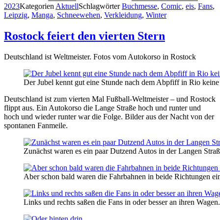
2023
Kategorien
Aktuell
Schlagwörter
Buchmesse
,
Comic
,
eis
,
Fans
,
Leipzig
,
Manga
,
Schneewehen
,
Verkleidung
,
Winter
Rostock feiert den vierten Stern
Deutschland ist Weltmeister. Fotos vom Autokorso in Rostock
Der Jubel kennt gut eine Stunde nach dem Abpfiff in Rio kein
Deutschland ist zum vierten Mal Fußball-Weltmeister – und Rostock
flippt aus. Ein Autokorso die Lange Straße hoch und runter und
hoch und wieder runter war die Folge. Bilder aus der Nacht von der
spontanen Fanmeile.
Zunächst waren es ein paar Dutzend Autos in der Langen Straß
Aber schon bald waren die Fahrbahnen in beide Richtungen e
Links und rechts saßen die Fans in oder besser an ihren Wagen.