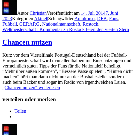
Autor
Christian
Veröffentlicht am
14. Juli 2014
7. Juni
2023
Kategorien
Aktuell
Schlagwörter
Autokorso
,
DFB
,
Fans
,
Fußball
,
GERARG
,
Nationalmannschaft
,
Rostock
,
Weltmeisterschaft
1 Kommentar
zu Rostock feiert den vierten Stern
Chancen nutzen
Kurz vor dem Viertelfinale Portugal-Deutschland bei der Fußball-
Europameisterschaft wird man allenthalben mit Einschätzungen und
vermeintlich guten Tipps der Fans für die Nationalelf behelligt.
“Mehr über außen kommen”, “Bessere Pässe spielen”, “Hinten dicht
machen” hört man dann nicht nur an der Bushaltestelle, sondern
auch beim Bäcker und sogar im Radio von irgendwelchen Laien.
„Chancen nutzen“
weiterlesen
verteilen oder merken
Teilen