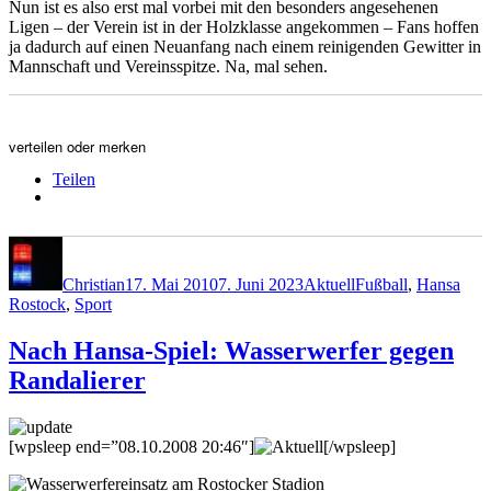
Nun ist es also erst mal vorbei mit den besonders angesehenen
Ligen – der Verein ist in der Holzklasse angekommen – Fans hoffen
ja dadurch auf einen Neuanfang nach einem reinigenden Gewitter in
Mannschaft und Vereinsspitze. Na, mal sehen.
verteilen oder merken
Teilen
Autor
Veröffentlicht
Kategorien
Schlagwörter
am
Christian
17. Mai 2010
7. Juni 2023
Aktuell
Fußball
,
Hansa
Rostock
,
Sport
Nach Hansa-Spiel: Wasserwerfer gegen
Randalierer
[wpsleep end=”08.10.2008 20:46″]
[/wpsleep]