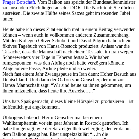
Prager Botschaft
. Vom Balkon aus spricht der Bundesaußenminister
zu tausenden Flüchtlingen aus der DDR. Die Nachricht: Sie dürfen
ausreisen. Die zweite Hälfte seines Satzes geht im tosenden Jubel
unter.
Heute habe ich dieses Zitat endlich mal in einem Beitrag verwenden
können – wenn auch in vollkommen anderem Zusammmenhang.
Mit den Kollegen Oliver Schubert und David Pilgrim habe ich ein
fiktives Tagebuch von Hansa-Rostock produziert. Anlass war die
Tatsache, dass die Mannschaft nach einem Testspiel im Iran wegen
Schneewetters vier Tage in Teheran festsaß. Wir haben
rumgesponnen, was den Abflug noch hätte verzögern können:
Abgelaufene Pässe, Airline pleite und so weiter.
Nach fast einem Jahr Zwangspause im Iran dann: Hoher Besuch aus
Deutschland. Und dann der O-Ton von Genscher, der nun zur
Hansa-Mannschaft sagt: “Wir sind heute zu ihnen gekommen, um
ihnen mitzuteilen, dass heute ihre Ausreise…..”
Uns hats Spaß gemacht, dieses kleine Hörspiel zu produzieren – ist
hoffentlich gut angekommen.
Übbrigens habe ich Herrn Genscher mal bei einem
Wahlkampftermin vor ein paar Jahrenn in Rostock getroffen. Ich
habe ihn gefragt, wie der Satz eigentlich weiterging, den er da auf
dem Balkon gesagt hat. Eher unspektakulär: “…in die