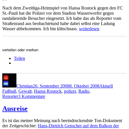
Nach dem Zweitliga-Heimspiel von Hansa Rostock gegen den FC
St.-Pauli hat die Polizei vor dem Stadion Wasserwerfer gegen
randalierende Besucher eingesetzt. Ich habe das als Reporter vom
Straßenrand aus beobachtetund habe dabei selbst eine Ladung
„Nach
Wasser abbekommen. Ich bin klitschnass.
weiterlesen
Hansa-
Spiel:
Wasserwerfer
gegen
verteilen oder merken
Randalierer“
Teilen
Autor
Veröffentlicht
Kategorien
Schlagwö
am
Christian
26. September 2008
8. Oktober 2008
Aktuell
Fußball
,
Gewalt
,
Hansa Rostock
,
polizei
,
Radio
,
zu
Reporter
3 Kommentare
Nach
Hansa-
Ausreise
Spiel:
Wasserwerfer
Es ist das meiner Meinung nach beeindruckendste Ton-Dokument
gegen
der Zeitgeschichte:
Hans-Dietrich Genscher auf dem Balkon der
Randalierer