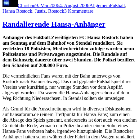
Christian
9. Mai 2006
4. August 2006
Allgemein
Fußball
,
zu
Hansa Rostock
,
Justiz
,
Rostock
3 Kommentare
Urteil
gegen
Randalierende Hansa-Anhänger
Randalierer
Anhänger des Fußball-Zweitligisten FC Hansa Rostock haben
am Sonntag auf dem Bahnhof von Stendal randaliert. Sie
verletzten 18 Polizisten, Medienberichten zufolge wurden neun
Polizeiautos und Privatwagen angezündet. Die Randale auf
dem Bahnsteig dauerte über zwei Stunden. Die Polizei beziffert
den Schaden auf 200.000 Euro.
Die vermeintlichen Fans waren mit der Bahn unterwegs von
Rostock nach Braunschweig. Das dort geplante Fußballspiel ihres
Vereins war kurzfristig, nur wenige Stunden vor dem Anpfiff,
abgesagt worden. Da waren die Hansa-Anhänger schon auf dem
Weg Richtung Niedersachsen. In Stendal sollten sie umsteigen.
Als Grund für die Ausschreitungen wird in diversen Diskussionen
auf hansaforum.de (einem Treffpunkt für Hansa-Fans) zum einen
die Absage des Spiels genannt, andererseits ist dort auch von einehm
Gerücht die Rede, wonach ein Polizeibeamter einem Sohn eines
Hansa-Fans verboten habe, irgendwo hinzupinkeln. Die Rostocker
Anhänger hatten schon während der Fahrt in dem Wagen randaliert.