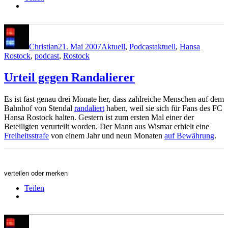
Autor
Veröffentlicht
Kategorien
Schlagwörter
am
Christian
21. Mai 2007
Aktuell
,
Podcast
aktuell
,
Hansa
Rostock
,
podcast
,
Rostock
Urteil gegen Randalierer
Es ist fast genau drei Monate her, dass zahlreiche Menschen auf dem
Bahnhof von Stendal
randaliert
haben, weil sie sich für Fans des FC
Hansa Rostock halten. Gestern ist zum ersten Mal einer der
Beteiligten verurteilt worden. Der Mann aus Wismar erhielt eine
Freiheitsstrafe
von einem Jahr und neun Monaten
auf Bewährung
.
verteilen oder merken
Teilen
Autor
Veröffentlicht
Kategorien
Schlagwörter
am