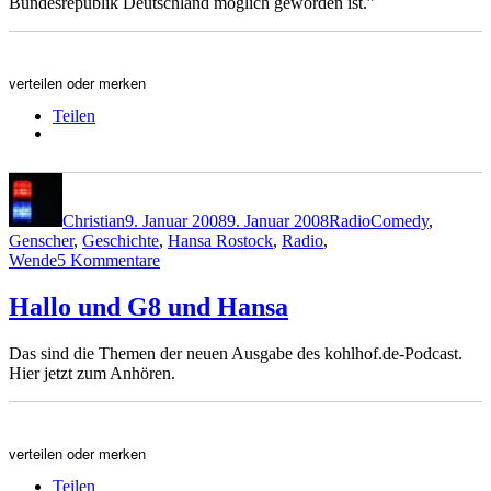
Bundesrepublik Deutschland möglich geworden ist.”
verteilen oder merken
Teilen
Autor
Veröffentlicht
Kategorien
Schlagwörter
am
Christian
9. Januar 2008
9. Januar 2008
Radio
Comedy
,
Genscher
,
Geschichte
,
Hansa Rostock
,
Radio
,
zu
Wende
5 Kommentare
Ausreise
Hallo und G8 und Hansa
Das sind die Themen der neuen Ausgabe des kohlhof.de-Podcast.
Hier jetzt zum Anhören.
verteilen oder merken
Teilen