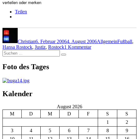
verteilen oder merken
Teilen
Autor
Veröffentlicht
Kategorien
Schlagwört
am
Christian
6. Februar 2006
4. August 2006
Allgemein
Fußball
,
zu
Hansa Rostock
,
Justiz
,
Rostock
1 Kommentar
Suchen
Randalierende
Suchen
nach:
Hansa-
Anhänger
Foto des Tages
Kalender
August 2026
M
D
M
D
F
S
S
1
2
3
4
5
6
7
8
9
10
11
12
13
14
15
16