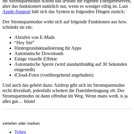
Im Stromsparmodus schont das iPhone die eigenen Energiereserven,
aber das funktioniert natürlich nur, wenn es weniger eifrig ist. Laut
Apple-Support
hält sich das System in folgenden Dingen zurück:
Der Stromsparmodus wirkt sich auf folgende Funktionen aus bzw.
schränkt sie ein:
Abrufen von E-Mails
“Hey Siri”
Hintergrundaktualisierung für Apps
Automatische Downloads
Einige visuelle Effekte
Automatische Sperre (wird standardmäßig auf 30 Sekunden
eingestellt)
iCloud-Fotos (vorübergehend angehalten)
Und auch das gehört dazu: Airdrop gibt sich im Stromsparmodus
recht divenhaft, jedenfalls scheitert die Dateiübertragung oft. Der
Stromsparmodus ist dann offenbar im Weg. Wenn mans weiß, is ja
alles gut… hüstel
verteilen oder merken
Teilen