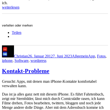
ich.
„Optisches
weiterlesen
Knistern“
verteilen oder merken
Teilen
Autor
Veröffentlicht
Kategorien
Schlagwörter
am
Christian
26. Januar 2012
7. Juni 2023
Allgemein
App
,
Fotos
,
iphone
,
Software
,
wordpress
Kontakt-Probleme
Gesucht: Apps, mit denen man iPhone-Kontakte komfortabel
verwalten kann.
Das ist ja alles ganz nett mit diesem iPhone. Es führt Fahrtenbuch,
zeigt mir Sternbilder, lässt mich durch Comicstädte rasen, ich kann
Filme drehen, Fotos bearbeiten, twittern, bloggen und noch jede
Menge andere dolle Dinge. Aber mit dem Adressbuch komme ich