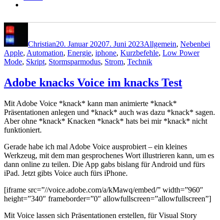
Autor
Veröffentlicht
Kategorien
Sch
am
Christian
20. Januar 2020
7. Juni 2023
Allgemein
,
Nebenbei
Apple
,
Automation
,
Energie
,
iphone
,
Kurzbefehle
,
Low Power
Mode
,
Skript
,
Stormsparmodus
,
Strom
,
Technik
Adobe knacks Voice im knacks Test
Mit Adobe Voice *knack* kann man animierte *knack*
Präsentationen anlegen und *knack* auch was dazu *knack* sagen.
Aber ohne *knack* Knacken *knack* hats bei mir *knack* nicht
funktioniert.
Gerade habe ich mal Adobe Voice ausprobiert – ein kleines
Werkzeug, mit dem man gesprochenes Wort illustrieren kann, um es
dann online zu teilen. Die App gabs bislang für Android und fürs
iPad. Jetzt gibts Voice auch fürs iPhone.
[iframe src=”//voice.adobe.com/a/kMawq/embed/” width=”960″
height=”340″ frameborder=”0″ allowfullscreen=”allowfullscreen”]
Mit Voice lassen sich Präsentationen erstellen, für Visual Story