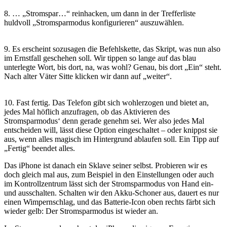
8. … „Stromspar…“ reinhacken, um dann in der Trefferliste
huldvoll „Stromsparmodus konfigurieren“ auszuwählen.
9. Es erscheint sozusagen die Befehlskette, das Skript, was nun also
im Ernstfall geschehen soll. Wir tippen so lange auf das blau
unterlegte Wort, bis dort, na, was wohl? Genau, bis dort „Ein“ steht.
Nach alter Väter Sitte klicken wir dann auf „weiter“.
10. Fast fertig. Das Telefon gibt sich wohlerzogen und bietet an,
jedes Mal höflich anzufragen, ob das Aktivieren des
Stromsparmodus‘ denn gerade genehm sei. Wer also jedes Mal
entscheiden will, lässt diese Option eingeschaltet – oder knippst sie
aus, wenn alles magisch im Hintergrund ablaufen soll. Ein Tipp auf
„Fertig“ beendet alles.
Das iPhone ist danach ein Sklave seiner selbst. Probieren wir es
doch gleich mal aus, zum Beispiel in den Einstellungen oder auch
im Kontrollzentrum lässt sich der Stromsparmodus von Hand ein-
und ausschalten. Schalten wir den Akku-Schoner aus, dauert es nur
einen Wimpernschlag, und das Batterie-Icon oben rechts färbt sich
wieder gelb: Der Stromsparmodus ist wieder an.