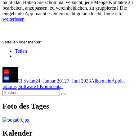
nicht klar. Haben Sie schon mal versucht, jede Menge Kontakte zu
bearbeiten, anzupassen, zu vereinheitlichen, zu gruppieren? Die
„Kontak
eingebaute App macht es einem nicht gerade leicht, finde ich.
Problem
weiterlesen
verteilen oder merken
Teilen
Autor
Veröffentlicht
Kategorien
Schlagwörter
am
Christian
24. Januar 2012
7. Juni 2023
Allgemein
Apple
,
zu
iphone
,
Software
1 Kommentar
Suchen
Kontakt-
Suchen
nach:
Probleme
Foto des Tages
Kalender