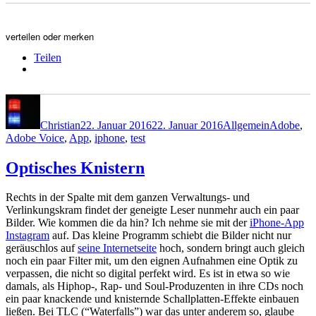
verteilen oder merken
Teilen
Autor
Veröffentlicht
Kategorien
Schlagwör
am
Christian
22. Januar 2016
22. Januar 2016
Allgemein
Adobe
,
Adobe Voice
,
App
,
iphone
,
test
Optisches Knistern
Rechts in der Spalte mit dem ganzen Verwaltungs- und
Verlinkungskram findet der geneigte Leser nunmehr auch ein paar
Bilder. Wie kommen die da hin? Ich nehme sie mit der
iPhone-App
Instagram
auf. Das kleine Programm schiebt die Bilder nicht nur
geräuschlos auf
seine Internetseite
hoch, sondern bringt auch gleich
noch ein paar Filter mit, um den eignen Aufnahmen eine Optik zu
verpassen, die nicht so digital perfekt wird. Es ist in etwa so wie
damals, als Hiphop-, Rap- und Soul-Produzenten in ihre CDs noch
ein paar knackende und knisternde Schallplatten-Effekte einbauen
ließen. Bei TLC (“Waterfalls”) war das unter anderem so, glaube