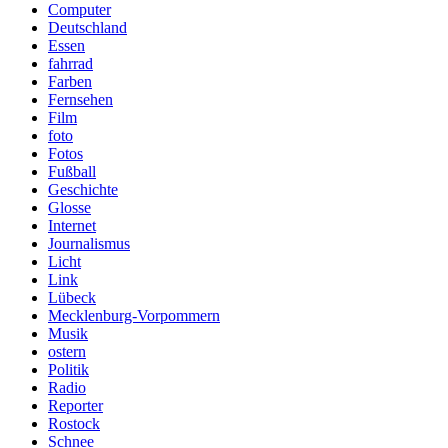
Computer
Deutschland
Essen
fahrrad
Farben
Fernsehen
Film
foto
Fotos
Fußball
Geschichte
Glosse
Internet
Journalismus
Licht
Link
Lübeck
Mecklenburg-Vorpommern
Musik
ostern
Politik
Radio
Reporter
Rostock
Schnee