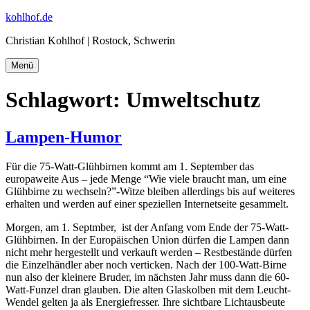
Zum
kohlhof.de
Inhalt
Christian Kohlhof | Rostock, Schwerin
springen
Menü
Schlagwort:
Umweltschutz
Lampen-Humor
Für die 75-Watt-Glühbirnen kommt am 1. September das
europaweite Aus – jede Menge “Wie viele braucht man, um eine
Glühbirne zu wechseln?”-Witze bleiben allerdings bis auf weiteres
erhalten und werden auf einer speziellen Internetseite gesammelt.
Morgen, am 1. Septmber, ist der Anfang vom Ende der 75-Watt-
Glühbirnen. In der Europäischen Union dürfen die Lampen dann
nicht mehr hergestellt und verkauft werden – Restbestände dürfen
die Einzelhändler aber noch verticken. Nach der 100-Watt-Birne
nun also der kleinere Bruder, im nächsten Jahr muss dann die 60-
Watt-Funzel dran glauben. Die alten Glaskolben mit dem Leucht-
Wendel gelten ja als Energiefresser. Ihre sichtbare Lichtausbeute