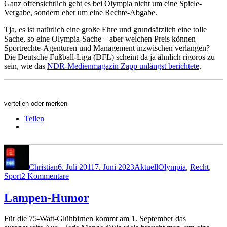
Ganz offensichtlich geht es bei Olympia nicht um eine Spiele-
Vergabe, sondern eher um eine Rechte-Abgabe.
Tja, es ist natürlich eine große Ehre und grundsätzlich eine tolle
Sache, so eine Olympia-Sache – aber welchen Preis können
Sportrechte-Agenturen und Management inzwischen verlangen?
Die Deutsche Fußball-Liga (DFL) scheint da ja ähnlich rigoros zu
sein, wie das
NDR-Medienmagazin Zapp unlängst berichtete
.
verteilen oder merken
Teilen
Autor
Veröffentlicht
Kategorien
Schlagwörter
am
Christian
6. Juli 2011
7. Juni 2023
Aktuell
Olympia
,
Recht
,
zu
Sport
2 Kommentare
Rechte-
Abgabe
Lampen-Humor
Für die 75-Watt-Glühbirnen kommt am 1. September das