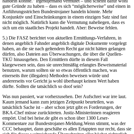
handeln könnte.” Irgendjemand vermutet – und scheint dafür wohl
gute Gründe zu haben – dass es sich “möglicherweise” und einen in
Anführungsstrichen Bundestrojaner handeln könnte. Mehr
Konjunktiv und Einschränkungen in einem einzigen Satz sind fast
nicht möglich. Natürlich kann die Vermutung naheliegen, dass es
sich um ein staatliches Projekt handelt. Aber: Beweise fehlen.
5.) Die FASZ berichtet von aktuellen Ermittlungs-Verfahren, in
denen angeblich Fahnder angeblich digitale Dokumente vorgelegt
haben, an die sie nach geltendem Recht gar nicht hätten gelangen
dürfen, also Dateien aus Überwachungen, die über die Quellen-
TKÜ hinausgehen. Den Ermittlern dürfte in diesem Fall
klargewesen sein, dass sie unrechtmäßig erlangtes Beweismaterial
benutzen, warum sollten sie so etwas öffentlich machen, was
einerseits ihre (illegalen) Methoden beweisen würde und
andererseits vor Gericht ja wohl überhaupt keinen Wert haben
dürfte. Sollten die tatsächlich so doof sein?
Was nun passiert, war vorherzusehen. Der Aufschrei war irre laut.
Kaum jemand kann zum jetzigen Zeitpunkt beurteilen, was
tatsächlich Sache ist – aber schon jetzt gibt es Forderungen, der
BKA-Chef müsse zurücktreten. Justiz-Ministerinnen reagieren
empört. Und bei heise.de gibt es schon über 1300 Leser-
Kommentare zur Bundestrojaner-Meldung.Wenn stimmt, was der
CCC behauptet, dann geschähe es allen Ertappten nur recht, dass sie