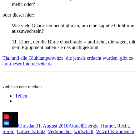
mehr, oder?
oder dieser hier:
Wie viele Gitarristen benötigt man, um eine kaputte Glühbirne
auszuwechseln?
11. Einen, der die Birne einschraubt – und zehn, die sagen, mit
dem Equipment hätten sie das auch gekonnt.
Tja, und alle Glühlampenwitze, die jemals erdacht wurden, gibt es
auf dieser Internetseite da
.
verteilen oder merken
Teilen
Autor
Veröffentlicht
Kategorien
Schlagwörter
am
Christian
31. August 2010
Aktuell
Energie
,
Humor
,
Recht
,
zu
Strom
,
Umweltschutz
,
Verbraucher
,
wirtschaft
,
Witze
1 Kommentar
La