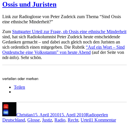
Hu
Ossis und Juristen
Link zur Radioglosse von Peter Zudeick zum Thema “Sind Ossis
eine ethnische Minderheit?”
Zum
Stuttgarter Urteil zur Frage, ob Ossis eine ethnische Minderheit
sind, hat sich Radiokolumnist Peter Zudeick heute entscheidende
Gedanken gemacht – und dabei auch gleich noch den Juristen an
sich ordentlich einen mitgegeben. Die Rubrik
“Auf ein Wort – Sind
Ostdeutsche eine Volksstamm” von heute Abend
(auf der Seite von
ndr-info). Sehr schön.
verteilen oder merken
Teilen
Autor
Veröffentlicht
Kategorien
Schlagwört
am
Christian
15. April 2010
15. April 2010
Radioperlen
zu
Deutschland
,
Glosse
,
Justiz
,
Radio
,
Recht
,
Urteil
1 Kommentar
Ossis