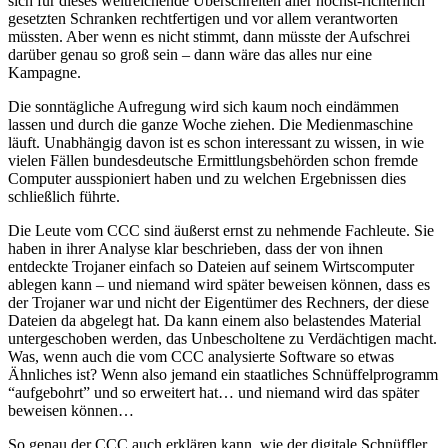
sich für dieses weitreichende Überschreiten aller höchst-richterlich
gesetzten Schranken rechtfertigen und vor allem verantworten
müssten. Aber wenn es nicht stimmt, dann müsste der Aufschrei
darüber genau so groß sein – dann wäre das alles nur eine
Kampagne.
Die sonntägliche Aufregung wird sich kaum noch eindämmen
lassen und durch die ganze Woche ziehen. Die Medienmaschine
läuft. Unabhängig davon ist es schon interessant zu wissen, in wie
vielen Fällen bundesdeutsche Ermittlungsbehörden schon fremde
Computer ausspioniert haben und zu welchen Ergebnissen dies
schließlich führte.
Die Leute vom CCC sind äußerst ernst zu nehmende Fachleute. Sie
haben in ihrer Analyse klar beschrieben, dass der von ihnen
entdeckte Trojaner einfach so Dateien auf seinem Wirtscomputer
ablegen kann – und niemand wird später beweisen können, dass es
der Trojaner war und nicht der Eigentümer des Rechners, der diese
Dateien da abgelegt hat. Da kann einem also belastendes Material
untergeschoben werden, das Unbescholtene zu Verdächtigen macht.
Was, wenn auch die vom CCC analysierte Software so etwas
Ähnliches ist? Wenn also jemand ein staatliches Schnüffelprogramm
“aufgebohrt” und so erweitert hat… und niemand wird das später
beweisen können…
So genau der CCC auch erklären kann, wie der digitale Schnüffler