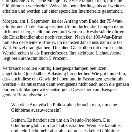
europaweite Aus – jede Menge “Wie viele braucht man, um eine
Glühbirne zu wechseln?”-Witze bleiben allerdings bis auf weiteres
erhalten und werden auf einer speziellen Internetseite gesammelt.
Morgen, am 1. Septmber, ist der Anfang vom Ende der 75-Watt-
Glühbirnen. In der Europäischen Union dürfen die Lampen dann
nicht mehr hergestellt und verkauft werden – Restbestände dürfen
die Einzelhändler aber noch verticken. Nach der 100-Watt-Birne
nun also der kleinere Bruder, im nächsten Jahr muss dann die 60-
Watt-Funzel dran glauben. Die alten Glaskolben mit dem Leucht-
Wendel gelten ja als Energiefresser. Ihre sichtbare Lichtausbeute
liegt bei durchschnittlich 5 Prozent.
Verbraucher sollen künftig Energiesparlampen benutzen –
angebliche Quecksilber-Belastung hin oder her. Wie gut immerhin,
dass auch diese ein Gewinde haben und in Fassungen geschraubt
werden – da muss man dann wenigstens nicht auch noch die ganzen
doofen Glühlampenwitze entsorgen. Dieser hier zum Beispiel
genießt Bestandsschutz:
Wie viele Analytische Philosophen braucht man, um eine
Glühbirne auszuwechseln?
Keinen. Es handelt sich um ein Pseudo-Problem. Die
Glühbirne glüht, um Licht abzustrahlen. Wenn sie kaputt ist
und kein Licht mehr abstrahlt, dann ist es keine Glühbirne