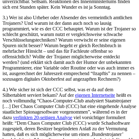
unverzichtbar. Seltsam. Reaktionen des Innenministeriums finden
sich erst Stunden später. Kein Wunder es ist ja Sonntag.
3.) Wer ist also Urheber oder Absender des vermeintlich amtlichen
Trojaners? Und warum ist der dann auch noch so lausig
programmiert, wie es der CCC behauptet. Warum ist der Trojaner so
schlecht geschützt, warum nutzt er vergleichsweise schwache
Verschlüsselungstechniken? Warum verwischt er seine eigenen
Spuren nicht besser? Warum begeht er gleich Rechtsbruch in
mehrfacher Hinsicht – und das für Fachleute offenbar so
offensichtlich? Wollte der Trojaner möglicherweise entdeckt
werden? (und erklärt sich damit auch der Humor der unbekannten
Programmierer, eine Variable oder Routine oder was auch immer es
ist, ausgerechnet der Jahreszeit entsprechend “0zapftis” zu nennen –
sozusagen digitales Oktoberfest auf angezapften Rechnern?)
4.) Wie sicher ist sich der CCC selbst, was er da auf dem
Silbertablett serviert bekam? Auf der
eigenen Internetseite
heißt es
noch vollmundig “Chaos-Computer-Club analysiert Staatstrojaner
[…] Der Chaos Computer Club (CCC) hat eine eingehende Analyse
staatlicher Spionagesoftware vorgenommen”, während es in der
dazu
verlinkten 20-seitigen Analyse
viel vorsichtiger formuliert
heißt: “Dem Chaos Computer Club (CCC) wurde Schadsoftware
zugespielt, deren Besitzer begründeten Anlaß zu der Vermutung
hatten, daß es sich möglicherweise um einen ,Bundestrojaner’