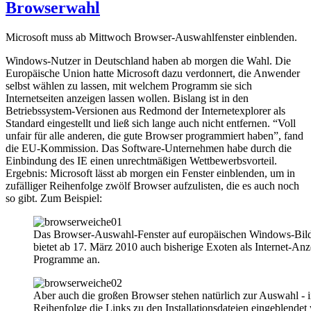
und
Browserwahl
Juriste
Microsoft muss ab Mittwoch Browser-Auswahlfenster einblenden.
Windows-Nutzer in Deutschland haben ab morgen die Wahl. Die
Europäische Union hatte Microsoft dazu verdonnert, die Anwender
selbst wählen zu lassen, mit welchem Programm sie sich
Internetseiten anzeigen lassen wollen. Bislang ist in den
Betriebssystem-Versionen aus Redmond der Internetexplorer als
Standard eingestellt und ließ sich lange auch nicht entfernen. “Voll
unfair für alle anderen, die gute Browser programmiert haben”, fand
die EU-Kommission. Das Software-Unternehmen habe durch die
Einbindung des IE einen unrechtmäßigen Wettbewerbsvorteil.
Ergebnis: Microsoft lässt ab morgen ein Fenster einblenden, um in
zufälliger Reihenfolge zwölf Browser aufzulisten, die es auch noch
so gibt. Zum Beispiel:
Das Browser-Auswahl-Fenster auf europäischen Windows-Bil
bietet ab 17. März 2010 auch bisherige Exoten als Internet-Anz
Programme an.
Aber auch die großen Browser stehen natürlich zur Auswahl - 
Reihenfolge die Links zu den Installationsdateien eingeblendet