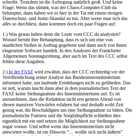
schreibt. Trotzdem ist die Aufregung natürlich groß. Und keine
Frage: Wenn das stimmt, was der Chaos-Computer-Club da
behauptet, dann haben wir es hier in der Tat mit einem riesigen
Datenschutz- und Justiz-Skandal zu tun. Aber wenn man sich das
alles so durchliest, dann kommen doch ein paar Fragen auf:
1.) Was genau haben denn die Leute vom CCC da analysiert?
Worauf beruht ihre Behauptung, dass es sich um eine von
staatlichen Stellen in Auftrag gegebene und dann auch von ihnen
eingesetzte Software handelt. In den Analysen der Frankfurter
Allgemeinen Sonntagszeitung, aber auch im Text des CCC selbst
fehlen diese Angaben.
2.)
In der FASZ
wird erwähnt, dass der CCC rechtzeitig vor der
Veröffentlichung seiner Analyse das Bundesinnenministerium
informiert habe, um laufende Ermittlungen nicht zu gefährden. Das
ist nett, warum taucht dann aber in dem journalistischen Text der
FASZ keine Stellungnahme des Innenministeriums auf. Es ist
anzunehmen, dass die Redaktion nicht erst gestern Abend von
diesen massiven Vorwürfen erfahren hat und deshalb wohl Zeit
genug war, die Beschuldigten um eine Stellungnahme zu bitten. Die
journalistische Fairness und die Sorgfaltspflicht schließen dies
eigentlich mit ein und setzen die Möglichkeit zur Stellungnahme
sogar voraus. Und selbst wenn das Innenministerium nicht
antworten wollte, ist ein Hinweis “… wollte sich nicht äußern”