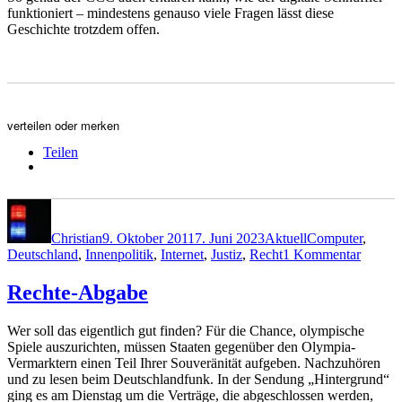
funktioniert – mindestens genauso viele Fragen lässt diese
Geschichte trotzdem offen.
verteilen oder merken
Teilen
Autor
Veröffentlicht
Kategorien
Schlagwörter
am
Christian
9. Oktober 2011
7. Juni 2023
Aktuell
Computer
,
zu
Deutschland
,
Innenpolitik
,
Internet
,
Justiz
,
Recht
1 Kommentar
Bundes
mit
Rechte-Abgabe
Fragez
Wer soll das eigentlich gut finden? Für die Chance, olympische
Spiele auszurichten, müssen Staaten gegenüber den Olympia-
Vermarktern einen Teil Ihrer Souveränität aufgeben. Nachzuhören
und zu lesen beim Deutschlandfunk. In der Sendung „Hintergrund“
ging es am Dienstag um die Verträge, die abgeschlossen werden,