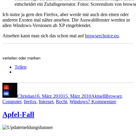
entscheidet ein Zufallsgenerator. Fotos: Screenshots von brows
Ich nutze ja gern den Firefox, aber werde mir auch den einen oder
anderen Exoten mal näher ansehen. Die Auswahlfenster werden in
allen Windows-Versionen ab XP eingeblendet.
Ansehen kann man sich das schon mal auf
browserchoice.eu
.
verteilen oder merken
Teilen
Autor
Veröffentlicht
Kategorien
Schlagwörter
am
Christian
16. März 2010
15. März 2010
Aktuell
Browser
,
zu
Computer
,
firefox
,
Internet
,
Recht
,
Windows
7 Kommentare
Browserw
Apfel-Fall