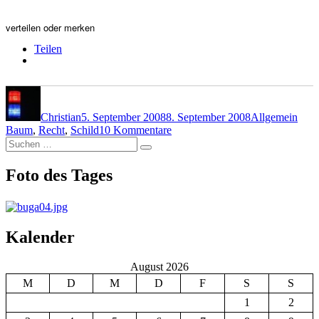
verteilen oder merken
Teilen
Autor
Veröffentlicht
Kategorien
Schl
am
Christian
5. September 2008
8. September 2008
Allgemein
zu
Baum
,
Recht
,
Schild
10 Kommentare
Suchen
Apfel-
Suchen
nach:
Fall
Foto des Tages
Kalender
August 2026
M
D
M
D
F
S
S
1
2