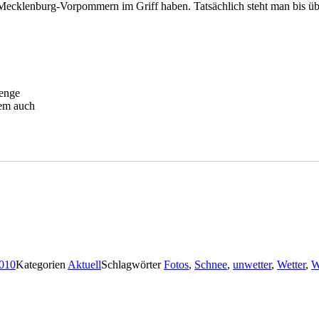
 Mecklenburg-Vorpommern im Griff haben. Tatsächlich steht man bis 
enge
lem auch
2010
Kategorien
Aktuell
Schlagwörter
Fotos
,
Schnee
,
unwetter
,
Wetter
,
W