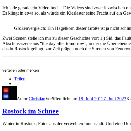
Ich lade gerade ein Video hoch.
Die Videos sind zwar inzwischen onlin
Es klingt in etwa so, als würde ein Kieslaster seine Fracht auf ein G
Größenvergleich: Ein Hagelkorn dieser Größe ist ja nicht schl
Zwei Szenen stelle ich mir zu dieser Geschichte vor: 1.) Sid, das Fa
Abschlussszene aus “the day after tomorrow”, in der die Überlebende
das in Rostock gelingt, zur Zeit prägen noch die Sirenen von Feuer
verteilen oder merken
Teilen
Autor
Christian
Veröffentlicht am
18. Juni 2012
7. Juni 2023
Ka
Rostock im Schnee
Winter in Rostock, Fotos aus der verwehten Innenstadt. Und eine Umf