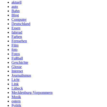
aktuell
auto
Bahn
Blog
Computer
Deutschland
Essen
fahrrad
Farben
Fernsehen
Film
foto
Fotos
Fußball
Geschichte
Glosse
Internet
Journalismus
Licht
Link
Lübeck
Mecklenburg-Vorpommern
Musik
ostern
Politik