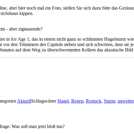
e, aber hier noch mal ein Foto, stellen Sie sich dazu bitte das Geräu
ewächshaus kippen.
imm - aber zigtausende?
ultier in Ice Age 1, das in einem nicht ganz so schlimmen Hagelsturm 
n vor den Trümmern des Capitols stehen und sich schwören, dass sie je
wehrautos auf dem Weg zu überschwemmten Kellern das akustische Bild 
tegorien
Aktuell
Schlagwörter
Hagel
,
Regen
,
Rostock
,
Sturm
,
unwetter
rage: Was soll man jetzt bloß tun?