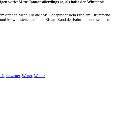
Rügen wirkt Mitte Januar allerdings so, als habe der Winter sie
auf dem offenen Meer. Für die “MS Schaprode” kein Problem. Brummend
ne und Möwen stehen auf dem Eis am Rand der Fahrrinne und schauen
uch
,
unwetter
,
Wetter
,
Winter