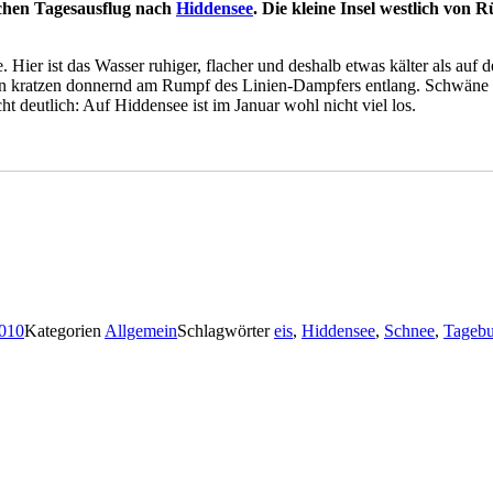
ichen Tagesausflug nach
Hiddensee
. Die kleine Insel westlich von 
. Hier ist das Wasser ruhiger, flacher und deshalb etwas kälter als 
atten kratzen donnernd am Rumpf des Linien-Dampfers entlang. Schwä
 deutlich: Auf Hiddensee ist im Januar wohl nicht viel los.
2010
Kategorien
Allgemein
Schlagwörter
eis
,
Hiddensee
,
Schnee
,
Tageb