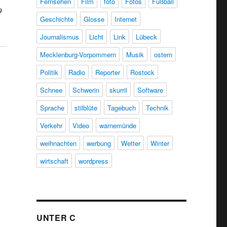
Fernsehen
Film
foto
Fotos
Fußball
9
Geschichte
Glosse
Internet
Journalismus
Licht
Link
Lübeck
Mecklenburg-Vorpommern
Musik
ostern
Politik
Radio
Reporter
Rostock
Schnee
Schwerin
skurril
Software
Sprache
stilblüte
Tagebuch
Technik
Verkehr
Video
warnemünde
weihnachten
werbung
Wetter
Winter
wirtschaft
wordpress
UNTER C