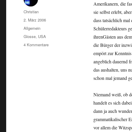
Amerikanern, die fas
Autor
Christian
sie selbst erlebt, ab
Veröffentlicht
2. März 2006
dass tatsächlich mal
am
Kategorien
Allgemein
Schülerredakteurs g
Schlagwörter
Glosse
,
USA
ihrenGästen aus dem 
zu
4 Kommentare
die Bürger der inzw
“Ich
empört zur Kenntnis
bin
angeblich dauernd fr
Gebäck
mit
das aushalten, uns n
Loch”
schon mal jemand ge
Niemand weiß, ob derl
handelt es sich dabe
dann ja auch wunder
grammatikalischer E
vor allem die Witzsp