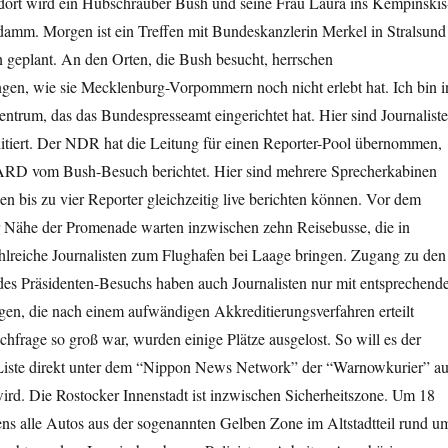
dort wird ein Hubschrauber Bush und seine Frau Laura ins Kempinskis
damm. Morgen ist ein Treffen mit Bundeskanzlerin Merkel in Stralsund
 geplant. An den Orten, die Bush besucht, herrschen
ngen, wie sie Mecklenburg-Vorpommern noch nicht erlebt hat. Ich bin i
entrum, das das Bundespresseamt eingerichtet hat. Hier sind Journalist
ditiert. Der NDR hat die Leitung für einen Reporter-Pool übernommen,
 ARD vom Bush-Besuch berichtet. Hier sind mehrere Sprecherkabinen
nen bis zu vier Reporter gleichzeitig live berichten können. Vor dem
r Nähe der Promenade warten inzwischen zehn Reisebusse, die in
lreiche Journalisten zum Flughafen bei Laage bringen. Zugang zu den
des Präsidenten-Besuchs haben auch Journalisten nur mit entsprechend
en, die nach einem aufwändigen Akkreditierungsverfahren erteilt
hfrage so groß war, wurden einige Plätze ausgelost. So will es der
r Liste direkt unter dem “Nippon News Network” der “Warnowkurier” a
wird. Die Rostocker Innenstadt ist inzwischen Sicherheitszone. Um 18
ns alle Autos aus der sogenannten Gelben Zone im Altstadtteil rund u