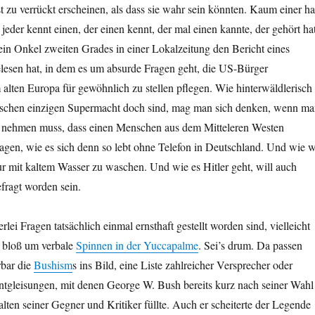
t zu verrückt erscheinen, als dass sie wahr sein könnten. Kaum einer ha
er jeder kennt einen, der einen kennt, der mal einen kannte, der gehört hat
 ein Onkel zweiten Grades in einer Lokalzeitung den Bericht eines
elesen hat, in dem es um absurde Fragen geht, die US-Bürger
alten Europa für gewöhnlich zu stellen pflegen. Wie hinterwäldlerisch
ischen einzigen Supermacht doch sind, mag man sich denken, wenn m
 nehmen muss, dass einen Menschen aus dem Mitteleren Westen
agen, wie es sich denn so lebt ohne Telefon in Deutschland. Und wie w
ur mit kaltem Wasser zu waschen. Und wie es Hitler geht, will auch
fragt worden sein.
ei Fragen tatsächlich einmal ernsthaft gestellt worden sind, vielleicht
i bloß um verbale
Spinnen in der Yuccapalme
. Sei’s drum. Da passen
bar die
Bushism
s ins Bild, eine Liste zahlreicher Versprecher oder
ntgleisungen, mit denen George W. Bush bereits kurz nach seiner Wahl
alten seiner Gegner und Kritiker füllte. Auch er scheiterte der Legende