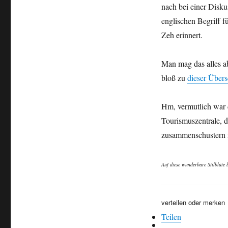
nach bei einer Disku
englischen Begriff f
Zeh erinnert.
Man mag das alles a
bloß zu
dieser Über
Hm, vermutlich war d
Tourismuszentrale, d
zusammenschustern m
Auf diese wunderbare Stilblüte
verteilen oder merken
Teilen