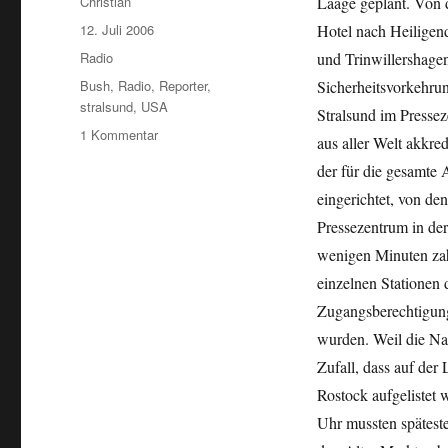
Autor
Christian
Laage geplant. Von 
Veröffentlicht
12. Juli 2006
Hotel nach Heiligen
am
Kategorien
Radio
und Trinwillershagen
Schlagwörter
Bush
,
Radio
,
Reporter
,
Sicherheitsvorkehru
stralsund
,
USA
Stralsund im Pressez
zu
1 Kommentar
aus aller Welt akkre
Kurz
der für die gesamte
vor
dem
eingerichtet, von de
Bush-
Pressezentrum in de
Besuch
wenigen Minuten zah
einzelnen Stationen 
Zugangsberechtigung
wurden. Weil die Nac
Zufall, dass auf de
Rostock aufgelistet 
Uhr mussten späteste