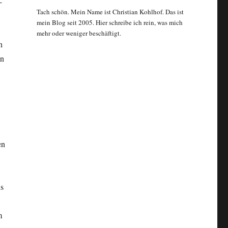
-
Tach schön. Mein Name ist Christian Kohlhof. Das ist
mein Blog seit 2005. Hier schreibe ich rein, was mich
mehr oder weniger beschäftigt.
n
en
en
us
m