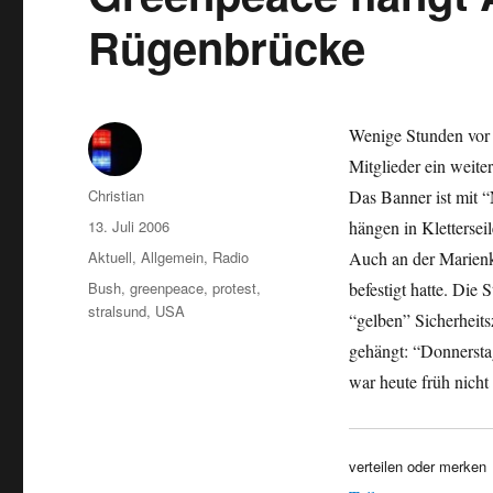
Rügenbrücke
Wenige Stunden vor
Mitglieder ein weite
Autor
Christian
Das Banner ist mit 
Veröffentlicht
13. Juli 2006
hängen in Klettersei
am
Kategorien
Aktuell
,
Allgemein
,
Radio
Auch an der Marienki
Schlagwörter
Bush
,
greenpeace
,
protest
,
befestigt hatte. Die 
stralsund
,
USA
“gelben” Sicherheits
gehängt: “Donnersta
war heute früh nicht 
verteilen oder merken