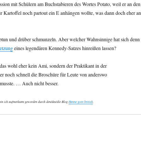
ssion mit Schülern am Buchstabieren des Wortes Potato, weil er an den
ür Kartoffel noch partout ein E anhängen wollte, was dann doch eher an
btun und drüber schmunzeln. Aber welcher Wahnsinnige hat sich denn
setzung
eines legendären Kennedy-Satzes hinreißen lassen?
as wohl eher kein Ami, sondern der Praktikant in der
er noch schnell die Broschüre für Leute von anderswo
usste. … Auch nicht besser.
 bin ich aufmerksam geworden durch den/das/die Blog
Hanne goes british
.