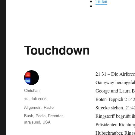
Teilen
Touchdown
21:31 – Die Airforce
Gangway herangefahr
Autor
Christian
George und Laura Bu
Veröffentlicht
12. Juli 2006
Roten Teppich 21:42
am
Kategorien
Allgemein
,
Radio
Strecke stehen. 21:4
Schlagwörter
Bush
,
Radio
,
Reporter
,
Ringstorff begrüßt i
stralsund
,
USA
Präsidenten Richtun
Hubschrauber, Ringst