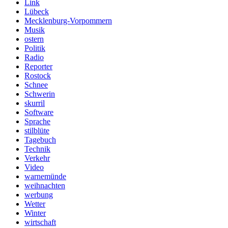
Link
Lübeck
Mecklenburg-Vorpommern
Musik
ostern
Politik
Radio
Reporter
Rostock
Schnee
Schwerin
skurril
Software
Sprache
stilblüte
Tagebuch
Technik
Verkehr
Video
warnemünde
weihnachten
werbung
Wetter
Winter
wirtschaft