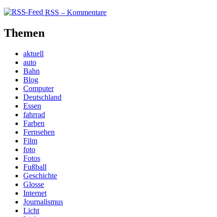
RSS – Kommentare
Themen
aktuell
auto
Bahn
Blog
Computer
Deutschland
Essen
fahrrad
Farben
Fernsehen
Film
foto
Fotos
Fußball
Geschichte
Glosse
Internet
Journalismus
Licht