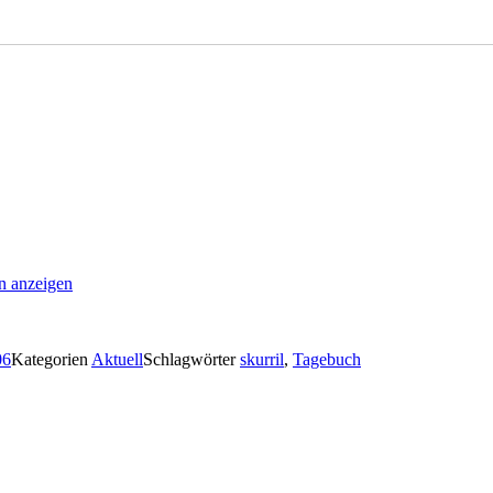
an anzeigen
06
Kategorien
Aktuell
Schlagwörter
skurril
,
Tagebuch