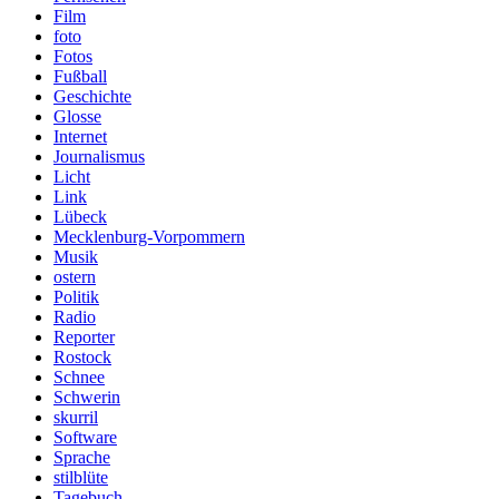
Film
foto
Fotos
Fußball
Geschichte
Glosse
Internet
Journalismus
Licht
Link
Lübeck
Mecklenburg-Vorpommern
Musik
ostern
Politik
Radio
Reporter
Rostock
Schnee
Schwerin
skurril
Software
Sprache
stilblüte
Tagebuch