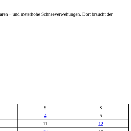
s waren – und meterhohe Schneeverwehungen. Dort braucht der
S
S
4
5
11
12