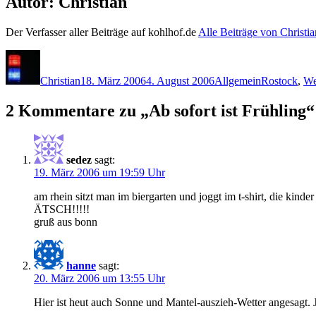
Autor:
Christian
Der Verfasser aller Beiträge auf kohlhof.de
Alle Beiträge von Christi
Autor
Veröffentlicht
Kategorien
Schlagwörte
am
Christian
18. März 2006
4. August 2006
Allgemein
Rostock
,
We
2 Kommentare zu „Ab sofort ist Frühling“
sedez
sagt:
19. März 2006 um 19:59 Uhr
am rhein sitzt man im biergarten und joggt im t-shirt, die kind
ÄTSCH!!!!!
gruß aus bonn
hanne
sagt:
20. März 2006 um 13:55 Uhr
Hier ist heut auch Sonne und Mantel-auszieh-Wetter angesagt. J