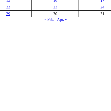
15
16
17
22
23
24
29
30
31
« Feb.
Apr. »