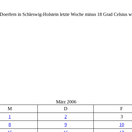
en Doerfern in Schleswig-Holstein letzte Woche minus 18 Grad Celsiu
März 2006
M
D
F
1
2
3
8
9
10