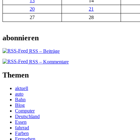
13
14
20
21
27
28
abonnieren
RSS – Beiträge
RSS – Kommentare
Themen
aktuell
auto
Bahn
Blog
Computer
Deutschland
Essen
fahrrad
Farben
Fernsehen