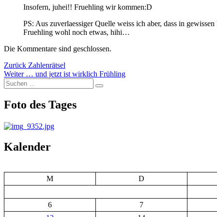
Insofern, juhei!! Fruehling wir kommen:D
PS: Aus zuverlaessiger Quelle weiss ich aber, dass in gewiss
Fruehling wohl noch etwas, hihi…
Die Kommentare sind geschlossen.
Beitragsnavigation
Vorheriger
Zurück
Zahlenrätsel
Nächster
Beitrag:
Weiter
… und jetzt ist wirklich Frühling
Suchen
Beitrag:
Suchen
nach:
Foto des Tages
Kalender
M
D
6
7