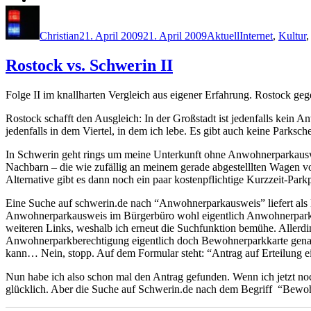
Autor
Veröffentlicht
Kategorien
Schlagwörter
am
Christian
21. April 2009
21. April 2009
Aktuell
Internet
,
Kultur
Rostock vs. Schwerin II
Folge II im knallharten Vergleich aus eigener Erfahrung. Rostock geg
Rostock schafft den Ausgleich: In der Großstadt ist jedenfalls kein
jedenfalls in dem Viertel, in dem ich lebe. Es gibt auch keine Par
In Schwerin geht rings um meine Unterkunft ohne Anwohnerparkausw
Nachbarn – die wie zufällig an meinem gerade abgestelllten Wagen vo
Alternative gibt es dann noch ein paar kostenpflichtige Kurzzeit-Park
Eine Suche auf schwerin.de nach “Anwohnerparkausweis” liefert als E
Anwohnerparkausweis im Bürgerbüro wohl eigentlich Anwohnerparkberec
weiteren Links, weshalb ich erneut die Suchfunktion bemühe. Allerdin
Anwohnerparkberechtigung eigentlich doch Bewohnerparkkarte genann
kann… Nein, stopp. Auf dem Formular steht: “Antrag auf Erteilung
Nun habe ich also schon mal den Antrag gefunden. Wenn ich jetzt no
glücklich. Aber die Suche auf Schwerin.de nach dem Begriff “Bewohn