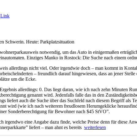
,
Link
en Schwerin. Heute: Parkplatzsituation
 Anwohnerparkausweis notwendig, um das Auto in einigermaßen erträgli
kscheinautomaten. Einziges Manko in Rostock: Die Suche nach einem ord
eis allerdings nicht viel. Oder irgendwie doch – man kommt in Kon
rbeischelnderten – freundlich darauf hingewiesen, dass an jener Stel
plätze um die Ecke.
rgebnis allerdings: 0. Das liegt daran, wie ich nach zehn Minuten Rum
htigung genannt wird. Jedenfalls falle das in den Zuständigkeitsberei
gs liefert auch die Suche über das Suchfeld nach diesem Begriff als Te
t wird (wie ich nach weiterem freudlosem Herumgeklicke herausfinde)
 einer Sonderberechtigung für Bewohner nach $45 StVO”.
ch irgendwo eine Angabe dazu finde, welche Preise denn für diese An
„Rostock
erparkkarte” liefert – man ahnt es bereits
weiterlesen
vs.