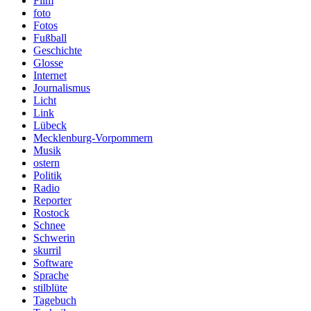
Film
foto
Fotos
Fußball
Geschichte
Glosse
Internet
Journalismus
Licht
Link
Lübeck
Mecklenburg-Vorpommern
Musik
ostern
Politik
Radio
Reporter
Rostock
Schnee
Schwerin
skurril
Software
Sprache
stilblüte
Tagebuch