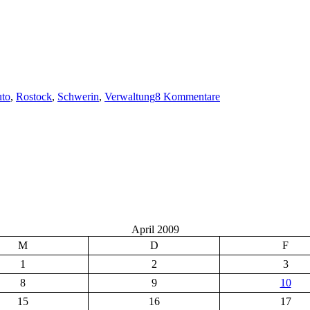
Schwerin
II“
chlagwörter
zu
Rostock
uto
,
Rostock
,
Schwerin
,
Verwaltung
8 Kommentare
vs.
Schwerin
II
April 2009
M
D
F
1
2
3
8
9
10
15
16
17