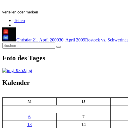
verteilen oder merken
Teilen
Autor
Veröffentlicht
Kategorien
S
am
Christian
21. April 2009
30. April 2009
Rostock vs. Schwerin
a
Suchen
Suchen
nach:
Foto des Tages
Kalender
M
D
6
7
13
14