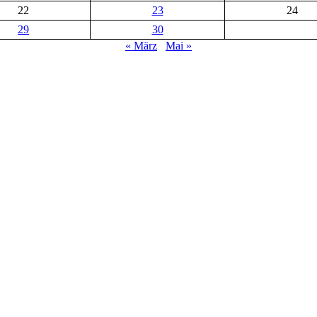
22
23
24
29
30
« März
Mai »