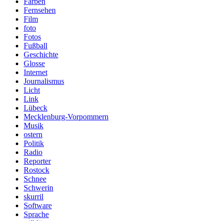
Farben
Fernsehen
Film
foto
Fotos
Fußball
Geschichte
Glosse
Internet
Journalismus
Licht
Link
Lübeck
Mecklenburg-Vorpommern
Musik
ostern
Politik
Radio
Reporter
Rostock
Schnee
Schwerin
skurril
Software
Sprache