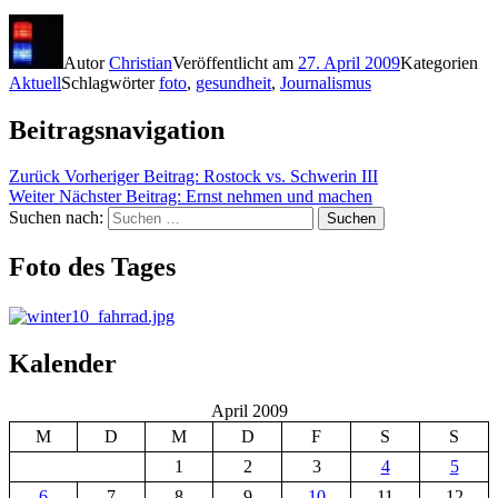
Autor
Christian
Veröffentlicht am
27. April 2009
Kategorien
Aktuell
Schlagwörter
foto
,
gesundheit
,
Journalismus
Beitragsnavigation
Zurück
Vorheriger Beitrag:
Rostock vs. Schwerin III
Weiter
Nächster Beitrag:
Ernst nehmen und machen
Suchen nach:
Suchen
Foto des Tages
Kalender
April 2009
M
D
M
D
F
S
S
1
2
3
4
5
6
7
8
9
10
11
12