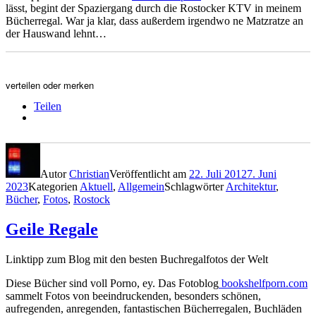
lässt, begint der Spaziergang durch die Rostocker KTV in meinem
Bücherregal. War ja klar, dass außerdem irgendwo ne Matzratze an
der Hauswand lehnt…
verteilen oder merken
Teilen
Autor
Christian
Veröffentlicht am
22. Juli 2012
7. Juni
2023
Kategorien
Aktuell
,
Allgemein
Schlagwörter
Architektur
,
Bücher
,
Fotos
,
Rostock
Geile Regale
Linktipp zum Blog mit den besten Buchregalfotos der Welt
Diese Bücher sind voll Porno, ey. Das Fotoblog
bookshelfporn.com
sammelt Fotos von beeindruckenden, besonders schönen,
aufregenden, anregenden, fantastischen Bücherregalen, Buchläden