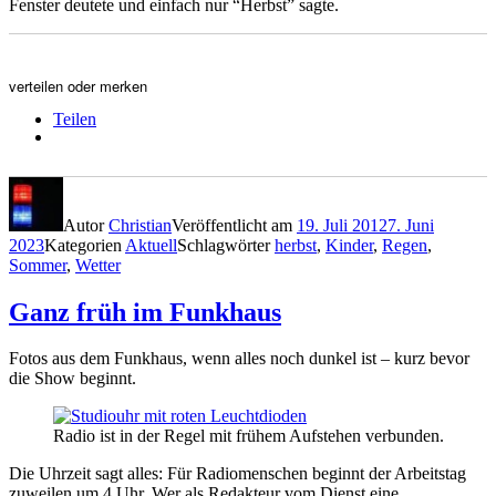
Fenster deutete und einfach nur “Herbst” sagte.
verteilen oder merken
Teilen
Autor
Christian
Veröffentlicht am
19. Juli 2012
7. Juni
2023
Kategorien
Aktuell
Schlagwörter
herbst
,
Kinder
,
Regen
,
Sommer
,
Wetter
Ganz früh im Funkhaus
Fotos aus dem Funkhaus, wenn alles noch dunkel ist – kurz bevor
die Show beginnt.
Radio ist in der Regel mit frühem Aufstehen verbunden.
Die Uhrzeit sagt alles: Für Radiomenschen beginnt der Arbeitstag
zuweilen um 4 Uhr. Wer als Redakteur vom Dienst eine