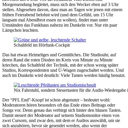
Morgensendung begleitet, muss sich den Wecker eben auf 3 Uhr
stellen. Abgesehen davon, dass man an Tagen wie jenen mit einem
frühen Feierabend belohnt wird (und dem Gefühl, um 15 Uhr
langsam mal Abendbrot essen zu wollen), findet man unter
Umständen das Funkhaus nahezu im Dunkeln vor. Nur ein paar
Lämpchen leuchten.
Schaltfeld im Hörfunk-Cockpit
Das hat etwas Heimeliges und Gemütliches. Die Studiouhr, auf
deren Rand die roten Dioden im Kreis von Minute zu Minute
kriechen, das Schaltfeld der Technik, mit der schon wenig später
Studios, Korrespondenten und Ü-Wagen zugeschaltet werden. Und
auch im Dunkeln wird deutlich: Viele Tasten werden häufig benutzt.
Nix Fahrstuhl, sondern Steuertasten für die Audio-Wiedergabe 
Der “PFL End”-Knopf ist schon abgenutzt – bedeutet wohl:
Moderatoren hören besonders oft das Ende eines Beitrags oder
Songs vor. Denn genau das verbirgt sich hinter den blauen Tasten.
Damit steuert der Moderator auf seinem Studiomonitor einen von
zwei Cursorn, und zwar den, mit dem er Audios auswählt, um sie
sich anzuhören, bevor sie gesendet werden, also wenn der