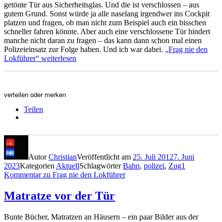
getönte Tür aus Sicherheitsglas. Und die ist verschlossen – aus
gutem Grund. Sonst würde ja alle naselang irgendwer ins Cockpit
platzen und fragen, ob man nicht zum Beispiel auch ein bisschen
schneller fahren könnte. Aber auch eine verschlossene Tür hindert
manche nicht daran zu fragen – das kann dann schon mal einen
Polizeieinsatz zur Folge haben. Und ich war dabei.
„Frag nie den
Lokführer“
weiterlesen
verteilen oder merken
Teilen
Autor
Christian
Veröffentlicht am
25. Juli 2012
7. Juni
2023
Kategorien
Aktuell
Schlagwörter
Bahn
,
polizei
,
Zug
1
Kommentar
zu Frag nie den Lokführer
Matratze vor der Tür
Bunte Bücher, Matratzen an Häusern – ein paar Bilder aus der