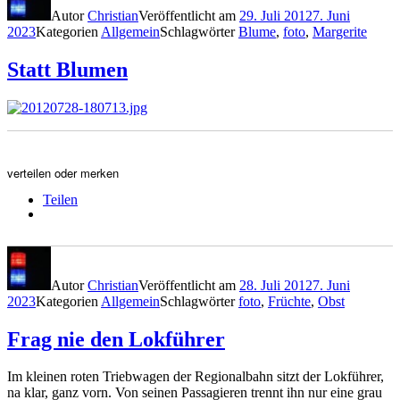
Autor
Christian
Veröffentlicht am
29. Juli 2012
7. Juni
2023
Kategorien
Allgemein
Schlagwörter
Blume
,
foto
,
Margerite
Statt Blumen
verteilen oder merken
Teilen
Autor
Christian
Veröffentlicht am
28. Juli 2012
7. Juni
2023
Kategorien
Allgemein
Schlagwörter
foto
,
Früchte
,
Obst
Frag nie den Lokführer
Im kleinen roten Triebwagen der Regionalbahn sitzt der Lokführer,
na klar, ganz vorn. Von seinen Passagieren trennt ihn nur eine grau