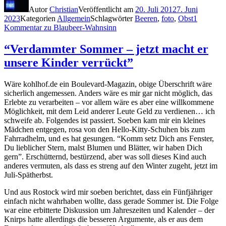
Autor
Christian
Veröffentlicht am
20. Juli 2012
7. Juni
2023
Kategorien
Allgemein
Schlagwörter
Beeren
,
foto
,
Obst
1
Kommentar
zu Blaubeer-Wahnsinn
“Verdammter Sommer – jetzt macht er
unsere Kinder verrückt”
Wäre kohlhof.de ein Boulevard-Magazin, obige Überschrift wäre
sicherlich angemessen. Anders wäre es mir gar nicht möglich, das
Erlebte zu verarbeiten – vor allem wäre es aber eine willkommene
Möglichkeit, mit dem Leid anderer Leute Geld zu verdienen… ich
schweife ab. Folgendes ist passiert. Soeben kam mir ein kleines
Mädchen entgegen, rosa von den Hello-Kitty-Schuhen bis zum
Fahrradhelm, und es hat gesungen. “Komm setz Dich ans Fenster,
Du lieblicher Stern, malst Blumen und Blätter, wir haben Dich
gern”. Erschütternd, bestürzend, aber was soll dieses Kind auch
anderes vermuten, als dass es streng auf den Winter zugeht, jetzt im
Juli-Spätherbst.
Und aus Rostock wird mir soeben berichtet, dass ein Fünfjähriger
einfach nicht wahrhaben wollte, dass gerade Sommer ist. Die Folge
war eine erbitterte Diskussion um Jahreszeiten und Kalender – der
Knirps hatte allerdings die besseren Argumente, als er aus dem