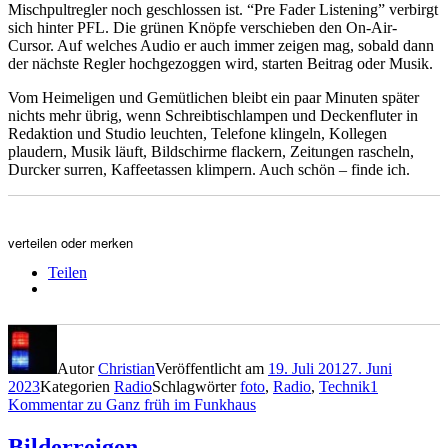
Mischpultregler noch geschlossen ist. “Pre Fader Listening” verbirgt
sich hinter PFL. Die grünen Knöpfe verschieben den On-Air-
Cursor. Auf welches Audio er auch immer zeigen mag, sobald dann
der nächste Regler hochgezoggen wird, starten Beitrag oder Musik.
Vom Heimeligen und Gemütlichen bleibt ein paar Minuten später
nichts mehr übrig, wenn Schreibtischlampen und Deckenfluter in
Redaktion und Studio leuchten, Telefone klingeln, Kollegen
plaudern, Musik läuft, Bildschirme flackern, Zeitungen rascheln,
Durcker surren, Kaffeetassen klimpern. Auch schön – finde ich.
verteilen oder merken
Teilen
Autor
Christian
Veröffentlicht am
19. Juli 2012
7. Juni
2023
Kategorien
Radio
Schlagwörter
foto
,
Radio
,
Technik
1
Kommentar
zu Ganz früh im Funkhaus
Bilderreigen