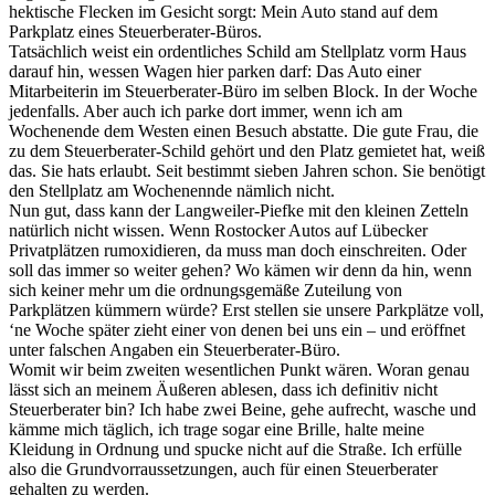
hektische Flecken im Gesicht sorgt: Mein Auto stand auf dem
Parkplatz eines Steuerberater-Büros.
Tatsächlich weist ein ordentliches Schild am Stellplatz vorm Haus
darauf hin, wessen Wagen hier parken darf: Das Auto einer
Mitarbeiterin im Steuerberater-Büro im selben Block. In der Woche
jedenfalls. Aber auch ich parke dort immer, wenn ich am
Wochenende dem Westen einen Besuch abstatte. Die gute Frau, die
zu dem Steuerberater-Schild gehört und den Platz gemietet hat, weiß
das. Sie hats erlaubt. Seit bestimmt sieben Jahren schon. Sie benötigt
den Stellplatz am Wochenennde nämlich nicht.
Nun gut, dass kann der Langweiler-Piefke mit den kleinen Zetteln
natürlich nicht wissen. Wenn Rostocker Autos auf Lübecker
Privatplätzen rumoxidieren, da muss man doch einschreiten. Oder
soll das immer so weiter gehen? Wo kämen wir denn da hin, wenn
sich keiner mehr um die ordnungsgemäße Zuteilung von
Parkplätzen kümmern würde? Erst stellen sie unsere Parkplätze voll,
‘ne Woche später zieht einer von denen bei uns ein – und eröffnet
unter falschen Angaben ein Steuerberater-Büro.
Womit wir beim zweiten wesentlichen Punkt wären. Woran genau
lässt sich an meinem Äußeren ablesen, dass ich definitiv nicht
Steuerberater bin? Ich habe zwei Beine, gehe aufrecht, wasche und
kämme mich täglich, ich trage sogar eine Brille, halte meine
Kleidung in Ordnung und spucke nicht auf die Straße. Ich erfülle
also die Grundvorraussetzungen, auch für einen Steuerberater
gehalten zu werden.