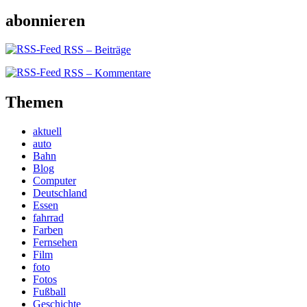
abonnieren
RSS – Beiträge
RSS – Kommentare
Themen
aktuell
auto
Bahn
Blog
Computer
Deutschland
Essen
fahrrad
Farben
Fernsehen
Film
foto
Fotos
Fußball
Geschichte