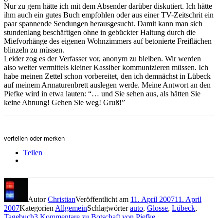
Nur zu gern hätte ich mit dem Absender darüber diskutiert. Ich hätte
ihm auch ein gutes Buch empfohlen oder aus einer TV-Zeitschrit ein
paar spannende Sendungen herausgesucht. Damit kann man sich
stundenlang beschäftigen ohne in gebückter Haltung durch die
Miefvorhänge des eigenen Wohnzimmers auf betonierte Freiflächen
blinzeln zu müssen.
Leider zog es der Verfasser vor, anonym zu bleiben. Wir werden
also weiter vermittels kleiner Kassiber kommunizieren müssen. Ich
habe meinen Zettel schon vorbereitet, den ich demnächst in Lübeck
auf meinem Armaturenbrett auslegen werde. Meine Antwort an den
Piefke wird in etwa lauten: “… und Sie sehen aus, als hätten Sie
keine Ahnung! Gehen Sie weg! Gruß!”
verteilen oder merken
Teilen
Autor
Christian
Veröffentlicht am
11. April 2007
11. April
2007
Kategorien
Allgemein
Schlagwörter
auto
,
Glosse
,
Lübeck
,
Tagebuch
3 Kommentare
zu Botschaft von Piefke