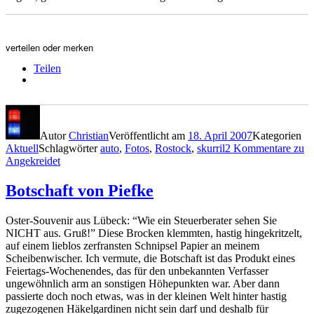
verteilen oder merken
Teilen
Autor
Christian
Veröffentlicht am
18. April 2007
Kategorien
Aktuell
Schlagwörter
auto
,
Fotos
,
Rostock
,
skurril
2 Kommentare
zu
Angekreidet
Botschaft von Piefke
Oster-Souvenir aus Lübeck: “Wie ein Steuerberater sehen Sie
NICHT aus. Gruß!” Diese Brocken klemmten, hastig hingekritzelt,
auf einem lieblos zerfransten Schnipsel Papier an meinem
Scheibenwischer. Ich vermute, die Botschaft ist das Produkt eines
Feiertags-Wochenendes, das für den unbekannten Verfasser
ungewöhnlich arm an sonstigen Höhepunkten war. Aber dann
passierte doch noch etwas, was in der kleinen Welt hinter hastig
zugezogenen Häkelgardinen nicht sein darf und deshalb für