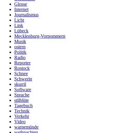
Glosse
Internet
Journalismus
Licht
Link
Lübeck
Mecklenburg-Vorpommern
Musik
ostern
Politik
Radio
Reporter
Rostock
Schnee
Schwerin
skurril
Software
Sprache
stilblüte
Tagebuch
Technik
Verkehr
Video
warnemünde
weihnachten