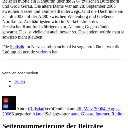
Beispiel hüpfte ein Känguruh über die A 67 zwischen Büttelborn
und Groß Gerau. Die ältere Dame war am 28. September 2005
zwischen Kassel und Darmstadt unterwegs. Und die Dachrinne am
3. Juli 2003 auf der A480 zwischen Wettenberg und Gießener
Nordkreuz. Am häufigsten wird im Verkehrsfunk des
HessischenRundfunks übrigens vor, Achtung Gegenständen
gewarnt. Das ist vielleicht auch besser so. Das andere würde man ja
sowieso nicht glauben.
Die
Statistik
im Netz – und manchmal ist sogar zu klären, wer die
Ladung da gerade
verloren
hat.
verteilen oder merken
Teilen
Autor
Christian
Veröffentlicht am
26. März 2006
4. August
2006
Kategorien
Aktuell
Schlagwörter
auto
,
Glosse
,
Internet
,
Radio
Seitennummerierung der Beiträge