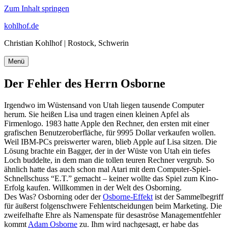
Zum Inhalt springen
kohlhof.de
Christian Kohlhof | Rostock, Schwerin
Menü
Der Fehler des Herrn Osborne
Irgendwo im Wüstensand von Utah liegen tausende Computer
herum. Sie heißen Lisa und tragen einen kleinen Apfel als
Firmenlogo. 1983 hatte Apple den Rechner, den ersten mit einer
grafischen Benutzeroberfläche, für 9995 Dollar verkaufen wollen.
Weil IBM-PCs preiswerter waren, blieb Apple auf Lisa sitzen. Die
Lösung brachte ein Bagger, der in der Wüste von Utah ein tiefes
Loch buddelte, in dem man die tollen teuren Rechner vergrub. So
ähnlich hatte das auch schon mal Atari mit dem Computer-Spiel-
Schnellschuss “E.T.” gemacht – keiner wollte das Spiel zum Kino-
Erfolg kaufen. Willkommen in der Welt des Osborning.
Des Was? Osborning oder der
Osborne-Effekt
ist der Sammelbegriff
für äußerst folgenschwere Fehlentscheidungen beim Marketing. Die
zweifelhafte Ehre als Namenspate für desaströse Managementfehler
kommt
Adam Osborne
zu. Ihm wird nachgesagt, er habe das