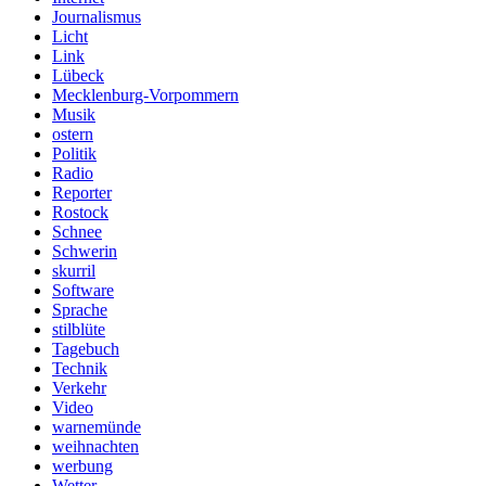
Journalismus
Licht
Link
Lübeck
Mecklenburg-Vorpommern
Musik
ostern
Politik
Radio
Reporter
Rostock
Schnee
Schwerin
skurril
Software
Sprache
stilblüte
Tagebuch
Technik
Verkehr
Video
warnemünde
weihnachten
werbung
Wetter