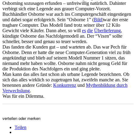
Osborning sozusagen erfunden – unfreiwillig natürlich. Dahinter
verbirgt sich eine Legende aus grauer Computer-Vorzeit.
Buchhändler Osborne war auch ins Computergeschäft eingestiegen
und dabei sogar erfolgreich. Sein “Osborne 1” (
Bild
)war der erste
tragbare Computer. Das Modell fand trotz seiner über 12 Kilo
Gewicht viele Käufer. Dann aber, so will
es
die
Überlieferung
,
kündigte Osborne das Nachfolgemodell an. Der “Vixen” sollte
schneller, besser und genau so teuer werden.
Das fanden die Kunden gut – und warteten ab. Das war Pech für
Osborne. Denn er hatte die neue Computer-Generation viel zu früh
angekündigt und blieb auf seinem Modell Nummer 1 sitzen, das
niemand mehr haben wollte. Osborne nahm nicht genug Geld für
die Produktion des Nachfolgers ein und ging pleite.
Man kann das alles fast schon als urbane Legende bezeichnen. Ob
sich das alles wirklich so zugetragen hat, zweifeln manche an. Sie
benennen andere Gründe:
Konkurrenz
und
Mythenbildung durch
Verwechslung
.
Was für ein Dilemma.
verteilen oder merken
Teilen