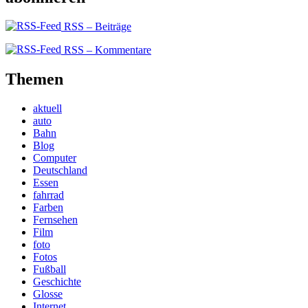
RSS – Beiträge
RSS – Kommentare
Themen
aktuell
auto
Bahn
Blog
Computer
Deutschland
Essen
fahrrad
Farben
Fernsehen
Film
foto
Fotos
Fußball
Geschichte
Glosse
Internet