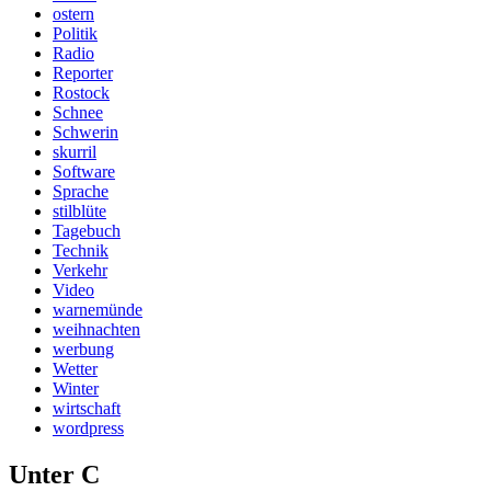
ostern
Politik
Radio
Reporter
Rostock
Schnee
Schwerin
skurril
Software
Sprache
stilblüte
Tagebuch
Technik
Verkehr
Video
warnemünde
weihnachten
werbung
Wetter
Winter
wirtschaft
wordpress
Unter C