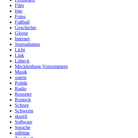
Film
foto
Fotos
Fußball
Geschichte
Glosse
Internet
Journalismus
Licht
Link
Lübeck
Mecklenburg-Vorpommern
Musik
ostern
Politik
Radio
Reporter
Rostock
Schnee
Schwerin
skurril
Software
Sprache
stilblüte