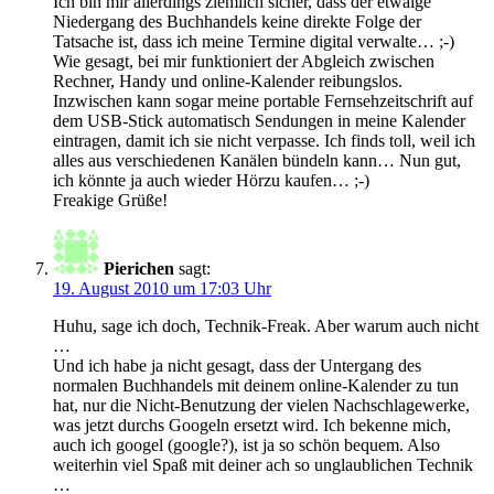
Ich bin mir allerdings ziemlich sicher, dass der etwaige
Niedergang des Buchhandels keine direkte Folge der
Tatsache ist, dass ich meine Termine digital verwalte… ;-)
Wie gesagt, bei mir funktioniert der Abgleich zwischen
Rechner, Handy und online-Kalender reibungslos.
Inzwischen kann sogar meine portable Fernsehzeitschrift auf
dem USB-Stick automatisch Sendungen in meine Kalender
eintragen, damit ich sie nicht verpasse. Ich finds toll, weil ich
alles aus verschiedenen Kanälen bündeln kann… Nun gut,
ich könnte ja auch wieder Hörzu kaufen… ;-)
Freakige Grüße!
Pierichen
sagt:
19. August 2010 um 17:03 Uhr
Huhu, sage ich doch, Technik-Freak. Aber warum auch nicht
…
Und ich habe ja nicht gesagt, dass der Untergang des
normalen Buchhandels mit deinem online-Kalender zu tun
hat, nur die Nicht-Benutzung der vielen Nachschlagewerke,
was jetzt durchs Googeln ersetzt wird. Ich bekenne mich,
auch ich googel (google?), ist ja so schön bequem. Also
weiterhin viel Spaß mit deiner ach so unglaublichen Technik
…