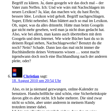
Begriff zu klären. Ja, dann googeln wir das doch mal – der
Vater zum Neffen. Ich: Und wie wärs mit Nachschlagen im
neuen Lexikon? Ja, klar, das machen wir, du hast Recht,
bessere Idee. Lexikon wird geholt. Begriff nachgeschlagen.
Super, Effekt nebenbei. Man blättert auch so mal im Lexikon.
Oh, super, was da alles drinsteht. Hätte man beim Googeln
gar nicht mehr gesehen, weil man ja nicht dran gedacht hat.
Also, wie bei allem, man kanns auch übertreiben mit dem
Googeln und dem Internet. Wie wiele Bücher hast du so in
deinem Regal stehen, Nachschlagewerke? Benutzt du die
noch? Nein? Schade. Dann lass das mal nicht immer die
Buchhändlerin deines Vertrauens wissen … sonst macht
irgendwann doch noch eine Buchhandlung nach der anderen
pleite, oder?
Christian
sagt:
18. August 2010 um 20:54 Uhr
Also, es ist ja niemand gezwungen, online-Kalender zu
benutzen. Handschriftliche sind schön, eine Sicherheitskopie
davon gibt es aber nicht. Ich habe mehrere. Die sind zwar
nicht so schön, aber unter anderem in meinem Handy
trotzdem immer dabei.