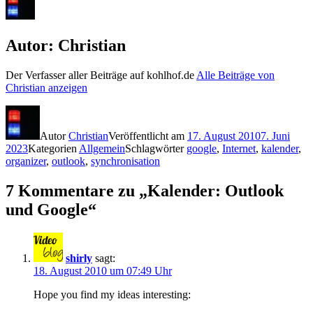
Autor:
Christian
Der Verfasser aller Beiträge auf kohlhof.de
Alle Beiträge von
Christian anzeigen
Autor
Christian
Veröffentlicht am
17. August 2010
7. Juni
2023
Kategorien
Allgemein
Schlagwörter
google
,
Internet
,
kalender
,
organizer
,
outlook
,
synchronisation
7 Kommentare zu „Kalender: Outlook
und Google“
shirly
sagt:
18. August 2010 um 07:49 Uhr
Hope you find my ideas interesting: