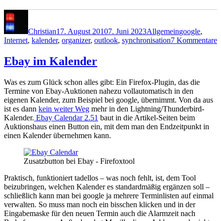
Autor
Veröffentlicht
Kategorien
Schlagwörter
am
Christian
17. August 2010
7. Juni 2023
Allgemein
google
,
z
Internet
,
kalender
,
organizer
,
outlook
,
synchronisation
7 Kommentare
K
O
Ebay im Kalender
u
G
Was es zum Glück schon alles gibt: Ein Firefox-Plugin, das die
Termine von Ebay-Auktionen nahezu vollautomatisch in den
eigenen Kalender, zum Beispiel bei google, übernimmt. Von da aus
ist es dann
kein weiter Weg
mehr in den Lightning/Thunderbird-
Kalender.
Ebay Calendar 2.51
baut in die Artikel-Seiten beim
Auktionshaus einen Button ein, mit dem man den Endzeitpunkt in
einen Kalender übernehmen kann.
Zusatzbutton bei Ebay - Firefoxtool
Praktisch, funktioniert tadellos – was noch fehlt, ist, dem Tool
beizubringen, welchen Kalender es standardmäßig ergänzen soll –
schließlich kann man bei google ja mehrere Terminlisten auf einmal
verwalten. So muss man noch ein bisschen klicken und in der
Eingabemaske für den neuen Termin auch die Alarmzeit nach