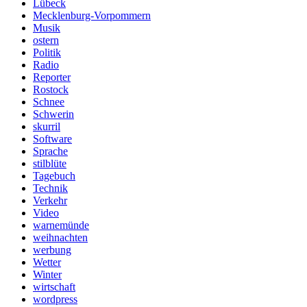
Lübeck
Mecklenburg-Vorpommern
Musik
ostern
Politik
Radio
Reporter
Rostock
Schnee
Schwerin
skurril
Software
Sprache
stilblüte
Tagebuch
Technik
Verkehr
Video
warnemünde
weihnachten
werbung
Wetter
Winter
wirtschaft
wordpress