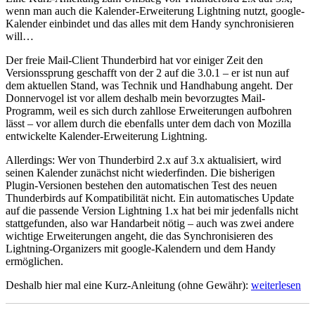
wenn man auch die Kalender-Erweiterung Lightning nutzt, google-
Kalender einbindet und das alles mit dem Handy synchronisieren
will…
Der freie Mail-Client Thunderbird hat vor einiger Zeit den
Versionssprung geschafft von der 2 auf die 3.0.1 – er ist nun auf
dem aktuellen Stand, was Technik und Handhabung angeht. Der
Donnervogel ist vor allem deshalb mein bevorzugtes Mail-
Programm, weil es sich durch zahllose Erweiterungen aufbohren
lässt – vor allem durch die ebenfalls unter dem dach von Mozilla
entwickelte Kalender-Erweiterung Lightning.
Allerdings: Wer von Thunderbird 2.x auf 3.x aktualisiert, wird
seinen Kalender zunächst nicht wiederfinden. Die bisherigen
Plugin-Versionen bestehen den automatischen Test des neuen
Thunderbirds auf Kompatibilität nicht. Ein automatisches Update
auf die passende Version Lightning 1.x hat bei mir jedenfalls nicht
stattgefunden, also war Handarbeit nötig – auch was zwei andere
wichtige Erweiterungen angeht, die das Synchronisieren des
Lightning-Organizers mit google-Kalendern und dem Handy
ermöglichen.
„Termine
Deshalb hier mal eine Kurz-Anleitung (ohne Gewähr):
weiterlesen
3.0“