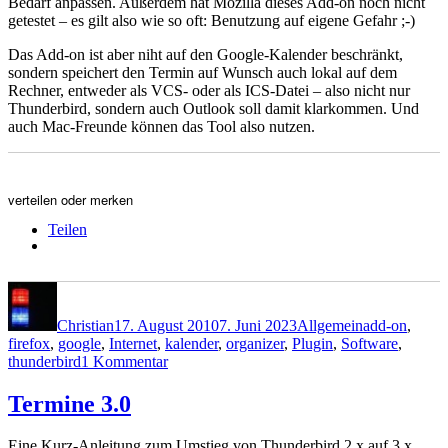
Bedarf anpassen. Außerdem hat Mozilla dieses Add-on noch nicht
getestet – es gilt also wie so oft: Benutzung auf eigene Gefahr ;-)
Das Add-on ist aber niht auf den Google-Kalender beschränkt,
sondern speichert den Termin auf Wunsch auch lokal auf dem
Rechner, entweder als VCS- oder als ICS-Datei – also nicht nur
Thunderbird, sondern auch Outlook soll damit klarkommen. Und
auch Mac-Freunde können das Tool also nutzen.
verteilen oder merken
Teilen
Autor
Veröffentlicht
Kategorien
Schlagwörter
am
Christian
17. August 2010
7. Juni 2023
Allgemein
add-on
,
firefox
,
google
,
Internet
,
kalender
,
organizer
,
Plugin
,
Software
,
zu
thunderbird
1 Kommentar
Ebay
im
Termine 3.0
Kalender
Eine Kurz-Anleitung zum Umstieg von Thunderbird 2.x auf 3.x,