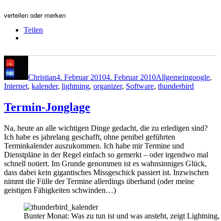
verteilen oder merken
Teilen
Autor
Veröffentlicht
Kategorien
Schlagwör
am
Christian
4. Februar 2010
4. Februar 2010
Allgemein
google
,
Internet
,
kalender
,
lightning
,
organizer
,
Software
,
thunderbird
Termin-Jonglage
Na, heute an alle wichtigen Dinge gedacht, die zu erledigen sind?
Ich habe es jahrelang geschafft, ohne penibel geführten
Terminkalender auszukommen. Ich habe mir Termine und
Dienstpläne in der Regel einfach so gemerkt – oder irgendwo mal
schnell notiert. Im Grunde genommen ist es wahnsinniges Glück,
dass dabei kein gigantisches Missgeschick passiert ist. Inzwischen
nimmt die Fülle der Termine allerdings überhand (oder meine
geistigen Fähigkeiten schwinden…)
Bunter Monat: Was zu tun ist und was ansteht, zeigt Lightning,