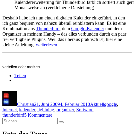
Kalendererweiterung für Thunderbird farblich sortiert auch ger
Monatsweise an (verkleinerte Darstellung).
Deshalb habe ich nun einen digitalen Kalender eingeführt, in den
ich ganz bequem von nahezu überall reinblättern kann. Es ist eine
Kombination aus
Thunderbird
, dem
Google-Kalender
und dem
Organizer in meinem Handy – das alles verbunden durch ein paar
frei verfügbare Plugins. Weil das überaus praktisch ist, hier eine
„Termin-
kleine Anleitung.
weiterlesen
Jonglage“
verteilen oder merken
Teilen
Autor
Veröffentlicht
Kategorien
Schlagwörter
am
Christian
21. Juni 2009
4. Februar 2010
Aktuell
google
,
Internet
,
kalender
,
lightning
,
organizer
,
Software
,
zu
thunderbird
5 Kommentare
Suchen
Termin-
Suchen
nach:
Jonglage