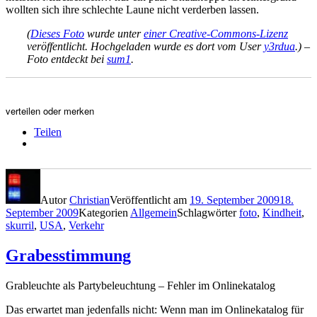
wollten sich ihre schlechte Laune nicht verderben lassen.
(
Dieses Foto
wurde unter
einer Creative-Commons-Lizenz
veröffentlicht. Hochgeladen wurde es dort vom User
y3rdua
.) –
Foto entdeckt bei
sum1
.
verteilen oder merken
Teilen
Autor
Christian
Veröffentlicht am
19. September 2009
18.
September 2009
Kategorien
Allgemein
Schlagwörter
foto
,
Kindheit
,
skurril
,
USA
,
Verkehr
Grabesstimmung
Grableuchte als Partybeleuchtung – Fehler im Onlinekatalog
Das erwartet man jedenfalls nicht: Wenn man im Onlinekatalog für