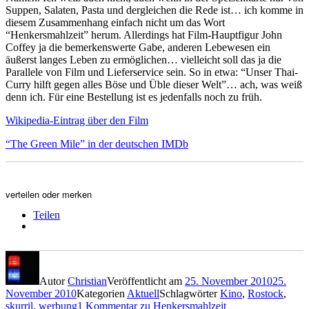
Suppen, Salaten, Pasta und dergleichen die Rede ist… ich komme in
diesem Zusammenhang einfach nicht um das Wort
“Henkersmahlzeit” herum. Allerdings hat Film-Hauptfigur John
Coffey ja die bemerkenswerte Gabe, anderen Lebewesen ein
äußerst langes Leben zu ermöglichen… vielleicht soll das ja die
Parallele von Film und Lieferservice sein. So in etwa: “Unser Thai-
Curry hilft gegen alles Böse und Üble dieser Welt”… ach, was weiß
denn ich. Für eine Bestellung ist es jedenfalls noch zu früh.
Wikipedia-Eintrag über den Film
“The Green Mile” in der deutschen IMDb
verteilen oder merken
Teilen
Autor
Christian
Veröffentlicht am
25. November 2010
25.
November 2010
Kategorien
Aktuell
Schlagwörter
Kino
,
Rostock
,
skurril
,
werbung
1 Kommentar
zu Henkersmahlzeit