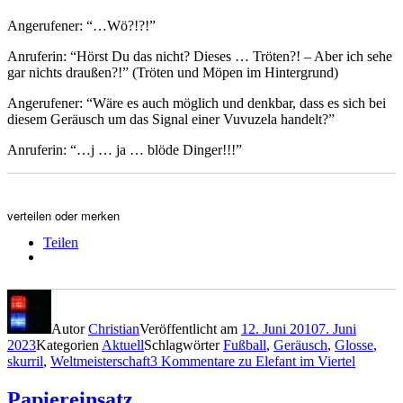
Angerufener: “…Wö?!?!”
Anruferin: “Hörst Du das nicht? Dieses … Tröten?! – Aber ich sehe
gar nichts draußen?!” (Tröten und Möpen im Hintergrund)
Angerufener: “Wäre es auch möglich und denkbar, dass es sich bei
diesem Geräusch um das Signal einer Vuvuzela handelt?”
Anruferin: “…j … ja … blöde Dinger!!!”
verteilen oder merken
Teilen
Autor
Christian
Veröffentlicht am
12. Juni 2010
7. Juni
2023
Kategorien
Aktuell
Schlagwörter
Fußball
,
Geräusch
,
Glosse
,
skurril
,
Weltmeisterschaft
3 Kommentare
zu Elefant im Viertel
Papiereinsatz