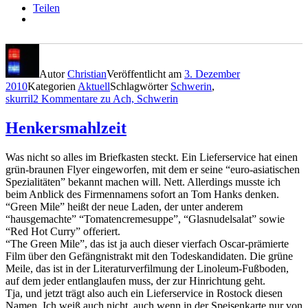
Teilen
Autor
Christian
Veröffentlicht am
3. Dezember
2010
Kategorien
Aktuell
Schlagwörter
Schwerin
,
skurril
2 Kommentare
zu Ach, Schwerin
Henkersmahlzeit
Was nicht so alles im Briefkasten steckt. Ein Lieferservice hat einen
grün-braunen Flyer eingeworfen, mit dem er seine “euro-asiatischen
Spezialitäten” bekannt machen will. Nett. Allerdings musste ich
beim Anblick des Firmennamens sofort an Tom Hanks denken.
“Green Mile” heißt der neue Laden, der unter anderem
“hausgemachte” “Tomatencremesuppe”, “Glasnudelsalat” sowie
“Red Hot Curry” offeriert.
“The Green Mile”, das ist ja auch dieser vierfach Oscar-prämierte
Film über den Gefängnistrakt mit den Todeskandidaten. Die grüne
Meile, das ist in der Literaturverfilmung der Linoleum-Fußboden,
auf dem jeder entlanglaufen muss, der zur Hinrichtung geht.
Tja, und jetzt trägt also auch ein Lieferservice in Rostock diesen
Namen. Ich weiß auch nicht, auch wenn in der Speisenkarte nur von