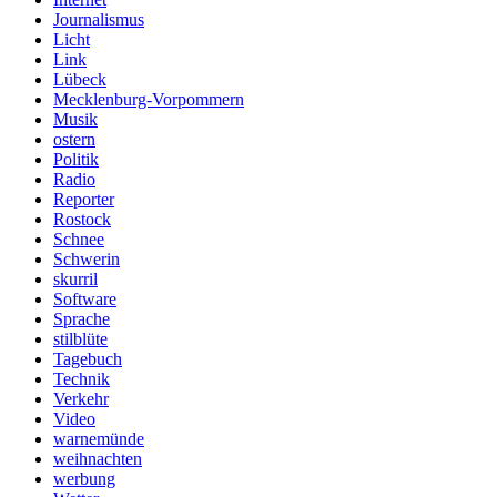
Journalismus
Licht
Link
Lübeck
Mecklenburg-Vorpommern
Musik
ostern
Politik
Radio
Reporter
Rostock
Schnee
Schwerin
skurril
Software
Sprache
stilblüte
Tagebuch
Technik
Verkehr
Video
warnemünde
weihnachten
werbung