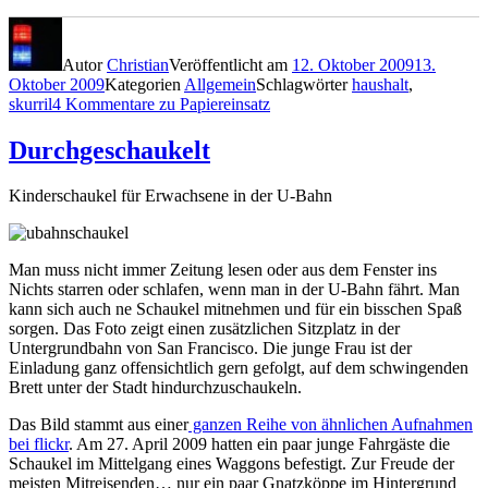
Autor
Christian
Veröffentlicht am
12. Oktober 2009
13.
Oktober 2009
Kategorien
Allgemein
Schlagwörter
haushalt
,
skurril
4 Kommentare
zu Papiereinsatz
Durchgeschaukelt
Kinderschaukel für Erwachsene in der U-Bahn
Man muss nicht immer Zeitung lesen oder aus dem Fenster ins
Nichts starren oder schlafen, wenn man in der U-Bahn fährt. Man
kann sich auch ne Schaukel mitnehmen und für ein bisschen Spaß
sorgen. Das Foto zeigt einen zusätzlichen Sitzplatz in der
Untergrundbahn von San Francisco. Die junge Frau ist der
Einladung ganz offensichtlich gern gefolgt, auf dem schwingenden
Brett unter der Stadt hindurchzuschaukeln.
Das Bild stammt aus einer
ganzen Reihe von ähnlichen Aufnahmen
bei flickr
. Am 27. April 2009 hatten ein paar junge Fahrgäste die
Schaukel im Mittelgang eines Waggons befestigt. Zur Freude der
meisten Mitreisenden… nur ein paar Gnatzköppe im Hintergrund