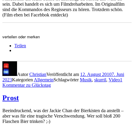
sein. Dabei handelt es sich um Filmdreharbeiten. Im Originalfilm
sind die Kommandos des Regisseurs zu hören. Trotzdem schön.
(Film eben bei Facebbok entdeckt)
verteilen oder merken
Teilen
Autor
Christian
Veröffentlicht am
12. August 2010
7. Juni
2023
Kategorien
Allgemein
Schlagwörter
Musik
,
skurril
,
Video
1
Kommentar
zu Glückstag
Prost
Beeindruckend, was der Jackie Chan der Bierkisten da anstellt –
aber was für eine tragische Verschwendung. Wer soll bloß 200
Flaschen Bier trinken? ;-)