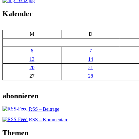
Kalender
M
D
6
7
13
14
20
21
27
28
abonnieren
RSS – Beiträge
RSS – Kommentare
Themen