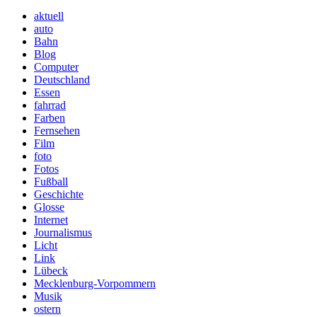
aktuell
auto
Bahn
Blog
Computer
Deutschland
Essen
fahrrad
Farben
Fernsehen
Film
foto
Fotos
Fußball
Geschichte
Glosse
Internet
Journalismus
Licht
Link
Lübeck
Mecklenburg-Vorpommern
Musik
ostern