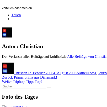
verteilen oder merken
Teilen
Autor:
Christian
Der Verfasser aller Beiträge auf kohlhof.de
Alle Beiträge von Christi
Autor
Veröffentlicht
Kategorien
Schlagwörte
am
Christian
12. Februar 2006
4. August 2006
Aktuell
Fotos
,
Journ
Beitragsnavigation
Vorheriger
Zurück
Prima, prima aus Dänemark!
Nächster
Beitrag:
Weiter
Triphop-Tipp: Top!
Suchen
Beitrag:
Suchen
nach:
Foto des Tages