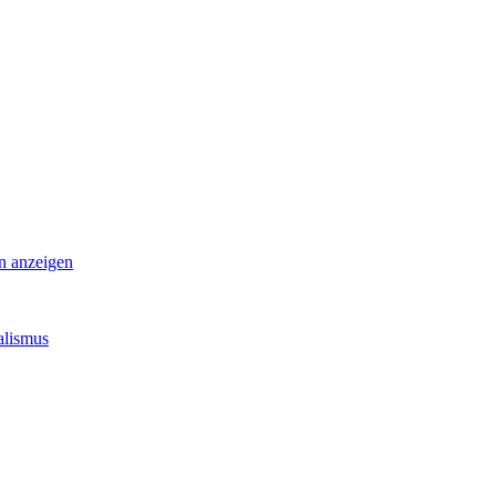
an anzeigen
r
alismus