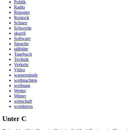
Politik
Radio
Reporter
Rostock
Schnee
Schwerin
skurril
Software
Sprache
stilblüte
Tagebuch
Technik
Verkehr
Video
warnemünde
weihnachten
werbung
Wetter
Winter
wirtschaft
wordpress
Unter C