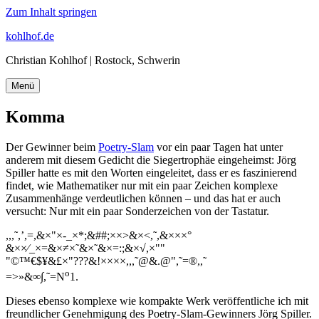
Zum Inhalt springen
kohlhof.de
Christian Kohlhof | Rostock, Schwerin
Menü
Komma
Der Gewinner beim
Poetry-Slam
vor ein paar Tagen hat unter
anderem mit diesem Gedicht die Siegertrophäe eingeheimst: Jörg
Spiller hatte es mit den Worten eingeleitet, dass er es faszinierend
findet, wie Mathematiker nur mit ein paar Zeichen komplexe
Zusammenhänge verdeutlichen können – und das hat er auch
versucht: Nur mit ein paar Sonderzeichen von der Tastatur.
,,,˜,’,=,&×"×-_×*;&##;××>&×<,˜,&×××°
&××⁄_×=&×≠×˜&×˜&×=:;&×√,×""
"©™€$¥&£×"???&!××××,,,˜@&.@",˜=®,,˜
o
=>»&∞∫,˜=N
1.
Dieses ebenso komplexe wie kompakte Werk veröffentliche ich mit
freundlicher Genehmigung des Poetry-Slam-Gewinners Jörg Spiller.