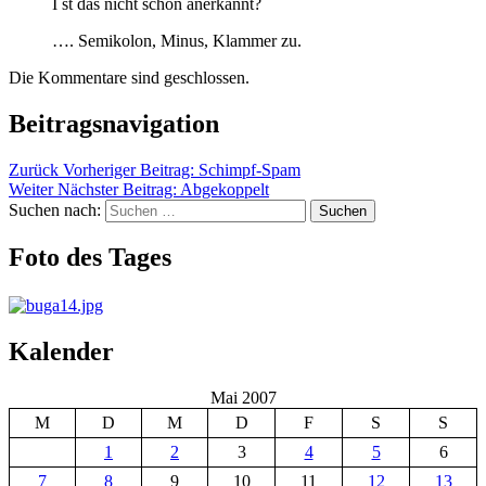
I st das nicht schon anerkannt?
…. Semikolon, Minus, Klammer zu.
Die Kommentare sind geschlossen.
Beitragsnavigation
Zurück
Vorheriger Beitrag:
Schimpf-Spam
Weiter
Nächster Beitrag:
Abgekoppelt
Suchen nach:
Suchen
Foto des Tages
Kalender
Mai 2007
M
D
M
D
F
S
S
1
2
3
4
5
6
7
8
9
10
11
12
13