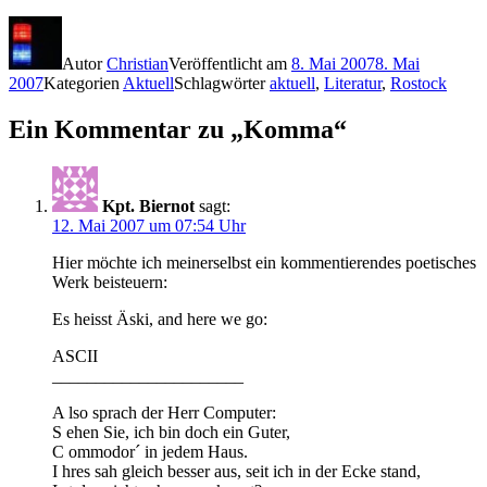
Autor
Christian
Veröffentlicht am
8. Mai 2007
8. Mai
2007
Kategorien
Aktuell
Schlagwörter
aktuell
,
Literatur
,
Rostock
Ein Kommentar zu „Komma“
Kpt. Biernot
sagt:
12. Mai 2007 um 07:54 Uhr
Hier möchte ich meinerselbst ein kommentierendes poetisches
Werk beisteuern:
Es heisst Äski, and here we go:
ASCII
______________________
A lso sprach der Herr Computer:
S ehen Sie, ich bin doch ein Guter,
C ommodor´ in jedem Haus.
I hres sah gleich besser aus, seit ich in der Ecke stand,