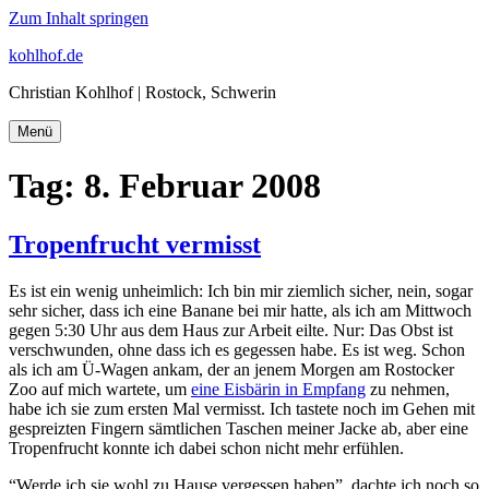
Zum Inhalt springen
kohlhof.de
Christian Kohlhof | Rostock, Schwerin
Menü
Tag:
8. Februar 2008
Tropenfrucht vermisst
Es ist ein wenig unheimlich: Ich bin mir ziemlich sicher, nein, sogar
sehr sicher, dass ich eine Banane bei mir hatte, als ich am Mittwoch
gegen 5:30 Uhr aus dem Haus zur Arbeit eilte. Nur: Das Obst ist
verschwunden, ohne dass ich es gegessen habe. Es ist weg. Schon
als ich am Ü-Wagen ankam, der an jenem Morgen am Rostocker
Zoo auf mich wartete, um
eine Eisbärin in Empfang
zu nehmen,
habe ich sie zum ersten Mal vermisst. Ich tastete noch im Gehen mit
gespreizten Fingern sämtlichen Taschen meiner Jacke ab, aber eine
Tropenfrucht konnte ich dabei schon nicht mehr erfühlen.
“Werde ich sie wohl zu Hause vergessen haben”, dachte ich noch so