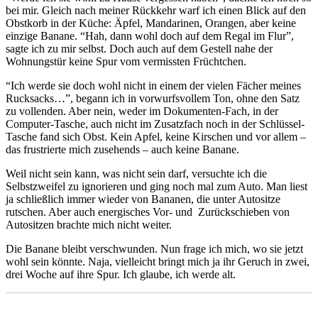
bei mir. Gleich nach meiner Rückkehr warf ich einen Blick auf den
Obstkorb in der Küche: Äpfel, Mandarinen, Orangen, aber keine
einzige Banane. “Hah, dann wohl doch auf dem Regal im Flur”,
sagte ich zu mir selbst. Doch auch auf dem Gestell nahe der
Wohnungstür keine Spur vom vermissten Früchtchen.
“Ich werde sie doch wohl nicht in einem der vielen Fächer meines
Rucksacks…”, begann ich in vorwurfsvollem Ton, ohne den Satz
zu vollenden. Aber nein, weder im Dokumenten-Fach, in der
Computer-Tasche, auch nicht im Zusatzfach noch in der Schlüssel-
Tasche fand sich Obst. Kein Apfel, keine Kirschen und vor allem –
das frustrierte mich zusehends – auch keine Banane.
Weil nicht sein kann, was nicht sein darf, versuchte ich die
Selbstzweifel zu ignorieren und ging noch mal zum Auto. Man liest
ja schließlich immer wieder von Bananen, die unter Autositze
rutschen. Aber auch energisches Vor- und Zurückschieben von
Autositzen brachte mich nicht weiter.
Die Banane bleibt verschwunden. Nun frage ich mich, wo sie jetzt
wohl sein könnte. Naja, vielleicht bringt mich ja ihr Geruch in zwei,
drei Woche auf ihre Spur. Ich glaube, ich werde alt.