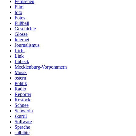
Fernsehen
Film
foto
Fotos
Fußball
Geschichte
Glosse
Internet
Journalismus
Licht
Link
Lübeck
Mecklenburg-Vorpommern
Musik
ostern
Politik
Radio
Reporter
Rostock
Schnee
Schwerin
skurril
Software
Sprache
stilblüte