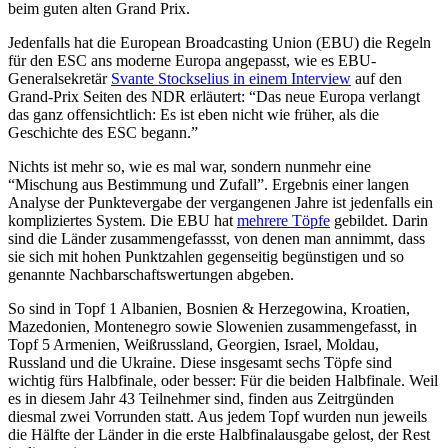
beim guten alten Grand Prix.
Jedenfalls hat die European Broadcasting Union (EBU) die Regeln
für den ESC ans moderne Europa angepasst, wie es EBU-
Generalsekretär
Svante Stockselius in einem Interview
auf den
Grand-Prix Seiten des NDR erläutert: “Das neue Europa verlangt
das ganz offensichtlich: Es ist eben nicht wie früher, als die
Geschichte des ESC begann.”
Nichts ist mehr so, wie es mal war, sondern nunmehr eine
“Mischung aus Bestimmung und Zufall”. Ergebnis einer langen
Analyse der Punktevergabe der vergangenen Jahre ist jedenfalls ein
kompliziertes System. Die EBU hat
mehrere Töpfe
gebildet. Darin
sind die Länder zusammengefassst, von denen man annimmt, dass
sie sich mit hohen Punktzahlen gegenseitig begünstigen und so
genannte Nachbarschaftswertungen abgeben.
So sind in Topf 1 Albanien, Bosnien & Herzegowina, Kroatien,
Mazedonien, Montenegro sowie Slowenien zusammengefasst, in
Topf 5 Armenien, Weißrussland, Georgien, Israel, Moldau,
Russland und die Ukraine. Diese insgesamt sechs Töpfe sind
wichtig fürs Halbfinale, oder besser: Für die beiden Halbfinale. Weil
es in diesem Jahr 43 Teilnehmer sind, finden aus Zeitrgünden
diesmal zwei Vorrunden statt. Aus jedem Topf wurden nun jeweils
die Hälfte der Länder in die erste Halbfinalausgabe gelost, der Rest