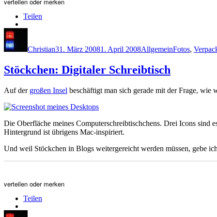
verteilen oder merken
Teilen
Autor
Veröffentlicht
Kategorien
Schlagwörter
am
Christian
31. März 2008
1. April 2008
Allgemein
Fotos
,
Verpac
Stöckchen: Digitaler Schreibtisch
Auf der
großen Insel
beschäftigt man sich gerade mit der Frage, wie 
Die Oberfläche meines Computerschreibtischchens. Drei Icons sind es 
Hintergrund ist übrigens Mac-inspiriert.
Und weil Stöckchen in Blogs weitergereicht werden müssen, gebe ich
verteilen oder merken
Teilen
Autor
Veröffentlicht
Kategorien
Schlagwörter