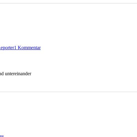
r
zu
Streit
eporter
1 Kommentar
live
zu
Halali
re