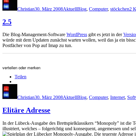
am
Christian
30. März 2008
Aktuell
Blog
,
Computer
,
stöckchen
2 
2.5
Die Blog-Management-Software
WordPress
gibt es jetzt in der
Versio
würde mit dem Updaten zunächst warten wollen, weil das ja ein biss
Postfächer von Pop auf Imap zu tun.
verteilen oder merken
Teilen
Autor
Veröffentlicht
Kategorien
Schlagwörter
am
Christian
30. März 2008
Aktuell
Blog
,
Computer
,
Internet
,
Soft
Elitäre Adresse
In der Lübeck-Ausgabe des Brettspielklassikers “Monopoly” ist die To
illustriert, welches – folgerichtig und konsequent, angemessen und se