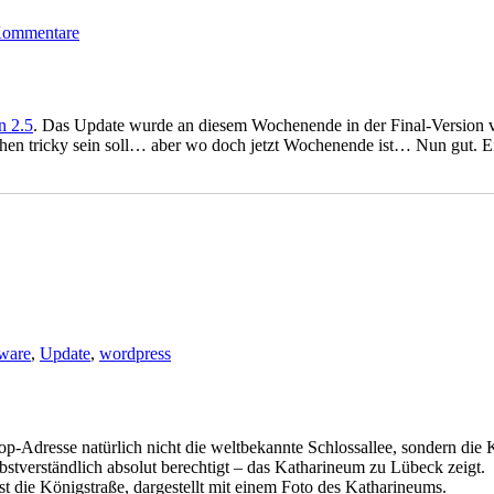
Stöckchen:
Kommentare
Digitaler
Schreibtisch
n 2.5
. Das Update wurde an diesem Wochenende in der Final-Version ve
chen tricky sein soll… aber wo doch jetzt Wochenende ist… Nun gut. E
ware
,
Update
,
wordpress
p-Adresse natürlich nicht die weltbekannte Schlossallee, sondern die K
lbstverständlich absolut berechtigt – das Katharineum zu Lübeck zeigt.