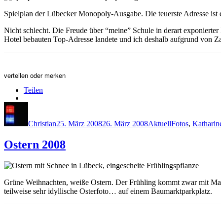
Spielplan der Lübecker Monopoly-Ausgabe. Die teuerste Adresse ist di
Nicht schlecht. Die Freude über “meine” Schule in derart exponierter 
Hotel bebauten Top-Adresse landete und ich deshalb aufgrund von Z
verteilen oder merken
Teilen
Autor
Veröffentlicht
Kategorien
Schlagwörter
am
Christian
25. März 2008
26. März 2008
Aktuell
Fotos
,
Kathari
Ostern 2008
Grüne Weihnachten, weiße Ostern. Der Frühling kommt zwar mit Mach
teilweise sehr idyllische Osterfoto… auf einem Baumarktparkplatz.