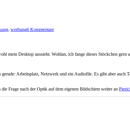
zu
Mogelpackung
kung
,
werbung
6 Kommentare
I
wohl mein Desktop aussieht. Wohlan, ich fange dieses Stöckchen gern a
gerade: Arbeitsplatz, Netzwerk und ein Audiofile. Es gibt aber auch Ta
 die Frage nach der Optik auf dem eigenen Bildschirm weiter an
Pieri
zu