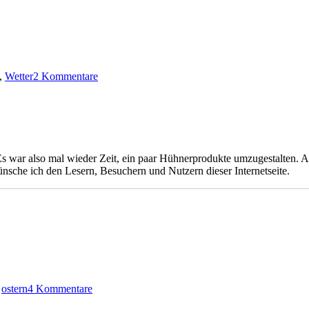
zu
Ostern
,
Wetter
2 Kommentare
2008
Es war also mal wieder Zeit, ein paar Hühnerprodukte umzugestalten. 
nsche ich den Lesern, Besuchern und Nutzern dieser Internetseite.
zu
Aus
,
ostern
4 Kommentare
der
Eier-