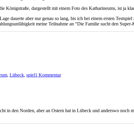
e Königstraße, dargestellt mit einem Foto des Katharineums, ist ja klar
Lage dauerte aber nur genau so lang, bis ich bei einem ersten Testspiel
ahlungsunfähigkeit meine Teilnahme an “Die Familie sucht den Super
zu
Elitäre
neum
,
Lübeck
,
spiel
1 Kommentar
Adresse
t in den Norden, aber an Ostern hat in Lübeck und anderswo noch mal