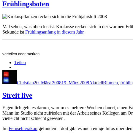
Frühlingsboten
Mal sehen, was oben los ist. Krokusse recken sich in der warmen F
Sekunde ist
Frühlingsanfang in diesem Jahr
.
verteilen oder merken
Teilen
Autor
Veröffentlicht
Kategorien
Schlagwörter
am
Christian
20. März 2008
19. März 2008
Aktuell
Blumen
,
frühli
Streit live
Eigentlich geht es darum, warum es mehrere Wochen dauert, einen Fahr
Mann im Studio nicht zufrieden mit der Arbeit seines Kollegen am O
vielleicht nicht schlecht gewesen.
Im
Fernsehlexikon
gefunden – dort gibt es auch einige Infos über d