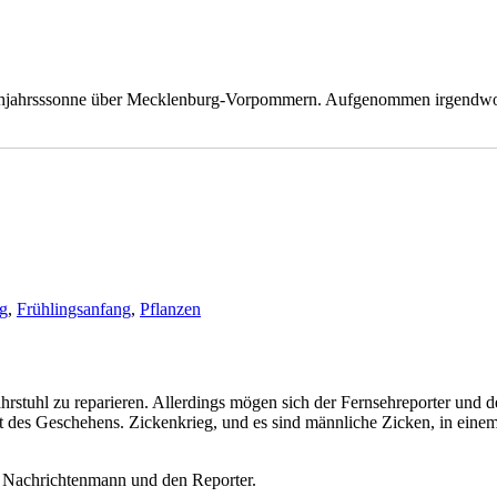
Manufaktur
rühjahrsssonne über Mecklenburg-Vorpommern. Aufgenommen irgendwo i
ng
,
Frühlingsanfang
,
Pflanzen
stuhl zu reparieren. Allerdings mögen sich der Fernsehreporter und de
rt des Geschehens. Zickenkrieg, und es sind männliche Zicken, in ein
en Nachrichtenmann und den Reporter.