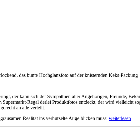
verlockend, das bunte Hochglanzfoto auf der knisternden Keks-Packung
t, der kann sich der Sympathien aller Angehörigen, Freunde, Bekannten
Supermarkt-Regal derlei Produktfotos entdeckt, der wird vielleicht so
recht an alle verteilt.
„Mogelpackun
grausamen Realität ins verhutzelte Auge blicken muss:
weiterlesen
I“