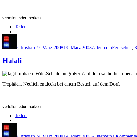
verteilen oder merken
Teilen
Autor
Veröffentlicht
Kategorien
Schlagwörte
am
Christian
19. März 2008
19. März 2008
Allgemein
Fernsehen
,
R
Halali
Trophäen. Neulich entdeckt bei einem Besuch auf dem Dorf.
verteilen oder merken
Teilen
Autor
Veröffentlicht
Kategorien
am
Christian
19. März 2008
19. März 2008
Allgemein
3 Kommenta