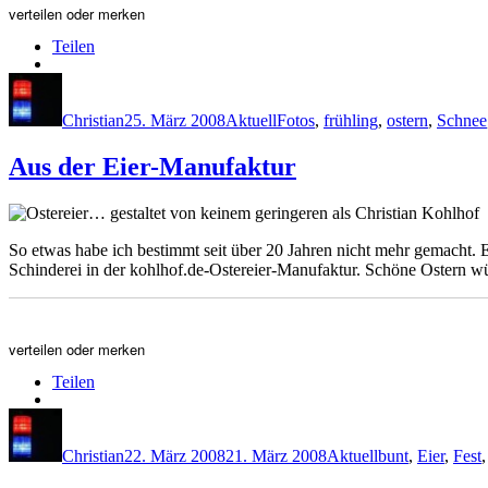
verteilen oder merken
Teilen
Autor
Veröffentlicht
Kategorien
Schlagwörter
am
Christian
25. März 2008
Aktuell
Fotos
,
frühling
,
ostern
,
Schnee
Aus der Eier-Manufaktur
So etwas habe ich bestimmt seit über 20 Jahren nicht mehr gemacht. 
Schinderei in der kohlhof.de-Ostereier-Manufaktur. Schöne Ostern wü
verteilen oder merken
Teilen
Autor
Veröffentlicht
Kategorien
Schlagwörter
am
Christian
22. März 2008
21. März 2008
Aktuell
bunt
,
Eier
,
Fest