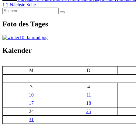
Seitennummerierung
Seite
Seite
1
2
Nächste Seite
Suchen
der
Suchen
nach:
Beiträge
Foto des Tages
Kalender
M
D
3
4
10
11
17
18
24
25
31