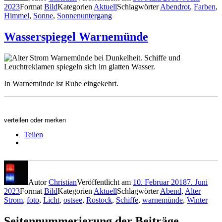
2023
Format
Bild
Kategorien
Aktuell
Schlagwörter
Abendrot
,
Farben
,
Himmel
,
Sonne
,
Sonnenuntergang
Wasserspiegel Warnemünde
In Warnemünde ist Ruhe eingekehrt.
verteilen oder merken
Teilen
Autor
Christian
Veröffentlicht am
10. Februar 2018
7. Juni
2023
Format
Bild
Kategorien
Aktuell
Schlagwörter
Abend
,
Alter
Strom
,
foto
,
Licht
,
ostsee
,
Rostock
,
Schiffe
,
warnemünde
,
Winter
Seitennummerierung der Beiträge