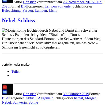
Autor
Christian
Veröffentlicht am
26. November 2019
7. Juni
2023
Format
Bild
Kategorien
Lampen von unten
Schlagwörter
Beleuchtung
,
Farben
,
Lampen
,
Licht
Nebel-Schloss
Heute morgen das Standard-Fotomotiv in Schwerin: Auf dem Weg
zur Arbeit haben viele heute kurz mal angehalten, um das Nebel-
Schloss im Gegenlicht zu fotografieren.
verteilen oder merken
Teilen
Autor
Christian
Veröffentlicht am
30. Oktober 2019
Format
Bild
Kategorien
Aktuell
,
Allgemein
Schlagwörter
herbst
,
Morgen
,
Nebel
,
Schwerin
,
Sonne