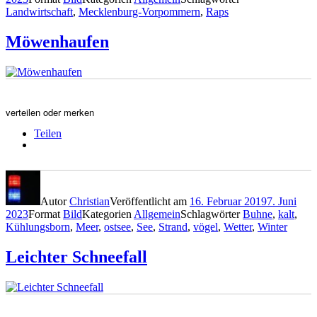
Landwirtschaft
,
Mecklenburg-Vorpommern
,
Raps
Möwenhaufen
verteilen oder merken
Teilen
Autor
Christian
Veröffentlicht am
16. Februar 2019
7. Juni
2023
Format
Bild
Kategorien
Allgemein
Schlagwörter
Buhne
,
kalt
,
Kühlungsborn
,
Meer
,
ostsee
,
See
,
Strand
,
vögel
,
Wetter
,
Winter
Leichter Schneefall