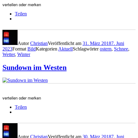
verteilen oder merken
Teilen
Autor
Christian
Veröffentlicht am
31. März 2018
7. Juni
2023
Format
Bild
Kategorien
Aktuell
Schlagwörter
ostern
,
Schnee
,
Wetter
,
Winter
Sundown im Westen
verteilen oder merken
Teilen
Autor
Christian
Veröffentlicht am
30. März 2018
7. Juni