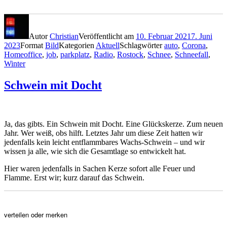
Autor
Christian
Veröffentlicht am
10. Februar 2021
7. Juni
2023
Format
Bild
Kategorien
Aktuell
Schlagwörter
auto
,
Corona
,
Homeoffice
,
job
,
parkplatz
,
Radio
,
Rostock
,
Schnee
,
Schneefall
,
Winter
Schwein mit Docht
Ja, das gibts. Ein Schwein mit Docht. Eine Glückskerze. Zum neuen
Jahr. Wer weiß, obs hilft. Letztes Jahr um diese Zeit hatten wir
jedenfalls kein leicht entflammbares Wachs-Schwein – und wir
wissen ja alle, wie sich die Gesamtlage so entwickelt hat.
Hier waren jedenfalls in Sachen Kerze sofort alle Feuer und
Flamme. Erst wir; kurz darauf das Schwein.
verteilen oder merken