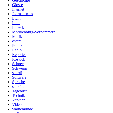
Geschichte
Glosse
Internet
Journalismus
Licht
Link
Lübeck
Mecklenburg-Vorpommern
Musik
ostern
Politik
Radio
Reporter
Rostock
Schnee
Schwerin
skurril
Software
Sprache
stilblüte
Tagebuch
Technik
Verkehr
Video
warnemünde